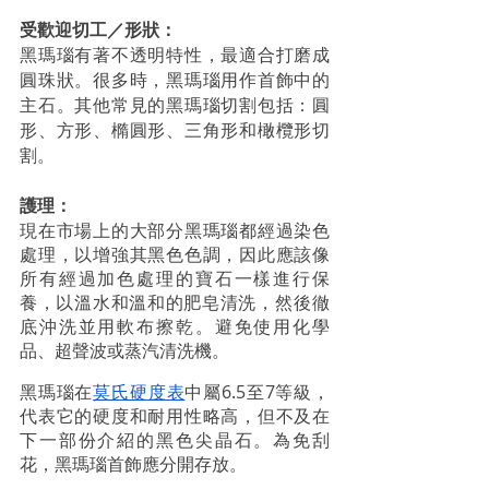
受歡迎切工／形狀：
黑瑪瑙有著不透明特性，最適合打磨成
圓珠狀。很多時，黑瑪瑙用作首飾中的
主石。其他常見的黑瑪瑙切割包括：圓
形、方形、橢圓形、三角形和橄欖形切
割。
護理：
現在市場上的大部分黑瑪瑙都經過染色
處理，以增強其黑色色調，因此應該像
所有經過加色處理的寶石一樣進行保
養，以溫水和溫和的肥皂清洗，然後​​徹
底沖洗並用軟布擦乾。避免使用化學
品、超聲波或蒸汽清洗機。 
黑瑪瑙在
莫氏硬度表
中屬6.5至7等級，
代表它的硬度和耐用性略高，但不及在
下一部份介紹的黑色尖晶石。為免刮
花，黑瑪瑙首飾應分開存放。