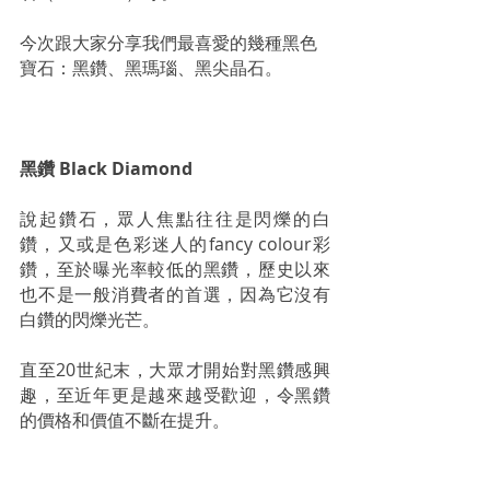
今次跟大家分享我們最喜愛的幾種黑色
寶石：黑鑽、黑瑪瑙、黑尖晶石。
黑鑽 Black Diamond
說起鑽石，眾人焦點往往是閃爍的白
鑽，又或是色彩迷人的fancy colour彩
鑽，至於曝光率較低的黑鑽，歷史以來
也不是一般消費者的首選，因為它沒有
白鑽的閃爍光芒。
直至20世紀末，大眾才開始對黑鑽感興
趣，至近年更是越來越受歡迎，令黑鑽
的價格和價值不斷在提升。 