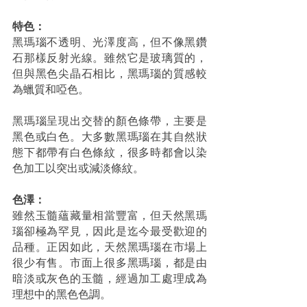
特色：
黑瑪瑙不透明、光澤度高，但不像黑鑽
石那樣反射光線。雖然它是玻璃質的，
但與黑色尖晶石相比，黑瑪瑙的質感較
為蠟質和啞色。
黑瑪瑙呈現出交替的顏色條帶，主要是
黑色或白色。大多數黑瑪瑙在其自然狀
態下都帶有白色條紋，很多時都會以染
色加工以突出或減淡條紋。
色澤：
雖然玉髓蘊藏量相當豐富，但天然黑瑪
瑙卻極為罕見，因此是迄今最受歡迎的
品種。正因如此，天然黑瑪瑙在市場上
很少有售。市面上很多黑瑪瑙，都是由
暗淡或灰色的玉髓，經過加工處理成為
理想中的黑色色調。 