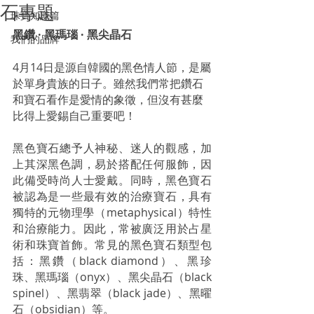
石專題
珠寶知識篇
黑鑽 · 黑瑪瑙 · 黑尖晶石
我們的品牌
4月14日是源自韓國的黑色情人節，是屬
於單身貴族的日子。雖然我們常把鑽石
和寶石看作是愛情的象徵，但沒有甚麼
比得上愛錫自己重要吧！
黑色寶石總予人神秘、迷人的觀感，加
上其深黑色調，易於搭配任何服飾，因
此備受時尚人士愛戴。同時，黑色寶石
被認為是一些最有效的治療寶石，具有
獨特的元物理學（metaphysical）特性
和治療能力。因此，常被廣泛用於占星
術和珠寶首飾。常見的黑色寶石類型包
括：黑鑽（black diamond）、黑珍
珠、黑瑪瑙（onyx）、黑尖晶石（black 
spinel）、黑翡翠（black jade）、黑曜
石（obsidian）等。