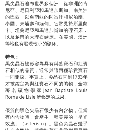
黑尖晶石遍布世界多個洲，從非洲的肯
尼亞、尼日利亞和馬達加斯加、南美洲
的巴西，以至南亞的阿富汗和尼泊爾、
泰國、柬埔寨和緬甸。它常見於斯里蘭
卡、坦桑尼亞和馬達加斯加的礫石床，
以及越南的大理石礦床。在美國、澳洲
等地也有發現較小的礦床。 
特色：
黑尖晶石被形容為具有與藍寶石和紅寶
石相似的品質，通常與這兩種珍貴寶石
一同開採。事實上，尖晶石直到1783年
才被鑑定為與紅寶石不同的礦物，全靠
著名礦物學家Jean Baptiste Louis 
Rome de Lisle 所鑑定的成果。
優質的黑色尖晶石很少有內含物，但當
有內含物時，會產生一種美麗的「星光
效應」（asterism）。黑色尖晶石幾乎