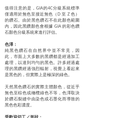
值得注意的是，GIA的4C分級系統標準
僅適用於無色至接近無色（D 至 Z 色）
的鑽石。由於黑色鑽石不在此顏色範圍
內，因此黑鑽顏色會根據 GIA 的彩色鑽
石顏色分級系統來進行評估。
色澤：
純黑色鑽石在自然界中並不常見，因
此，市面上大多數的黑鑽都是經過加工
處理，以達到均勻的黑色。許多經過處
理的黑鑽經過強烈輻射，視覺上看起來
是黑色的，但實際上是極深的綠色。 
天然黑色鑽石的實際主體顏色，從近乎
無色至棕色或橄欖綠色不等，色澤取決
於鑽石裂縫中由染色或石墨化而導致的
黑色色彩濃度。
受歡迎切工／形狀：