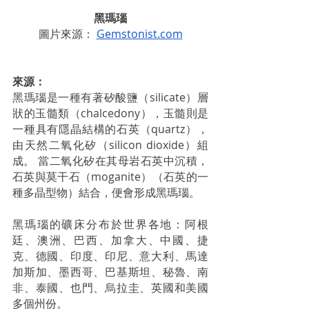
黑瑪瑙
圖片來源： 
Gemstonist.com
來源：
黑瑪瑙是一種有著矽酸鹽（silicate）層
狀的玉髓類（chalcedony），玉髓則是
一種具有隱晶結構的石英（quartz），
由天然二氧化矽（silicon dioxide）組
成。 當二氧化矽在其母岩石英中沉積，
石英與莫干石（moganite）（石英的一
種多晶型物）結合，便會形成黑瑪瑙。 
黑瑪瑙的礦床分布於世界各地：阿根
廷、澳洲、巴西、加拿大、中國、捷
克、德國、印度、印尼、意大利、馬達
加斯加、墨西哥、巴基斯坦、秘魯、南
非、泰國、也門、烏拉圭、英國和美國
多個州份。 