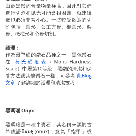
由於黑鑽的含量物量極高，因此對它們
進行切割和拋光可能會很困難，就連鑲
嵌也必須非常小心。一些較受歡迎的切
割包括：圓形、公主方形、橢圓形、梨
形、橄欖形和心形切割。
護理：
作為最堅硬的鑽石品種之一，黑色鑽石
在 
莫氏硬度表
（Mohs Hardness 
Scale）中屬第10等級。黑鑽的清潔和保
養方法跟其他鑽石一樣，可參考
 此Blog
文章
 了解詳細的護理和清潔技巧！
黑瑪瑙 Onyx
黑瑪瑙是一種半寶石，其名稱來源於古
希臘語
ὄνυξ
 (onux)，意為「指甲」或