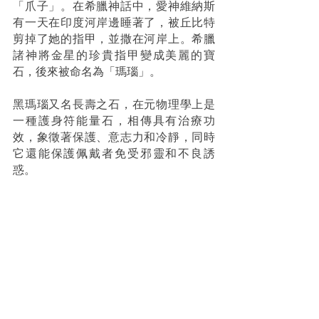
「爪子」。在希臘神話中，愛神維納斯
有一天在印度河岸邊睡著了，被丘比特
剪掉了她的指甲，並撒在河岸上。希臘
諸神將金星的珍貴指甲變成美麗的寶
石，後來被命名為「瑪瑙」。 
黑瑪瑙又名長壽之石，在元物理學上是
一種護身符能量石，相傳具有治療功
效，象徵著保護、意志力和冷靜，同時
它還能保護佩戴者免受邪靈和不良誘
惑。 