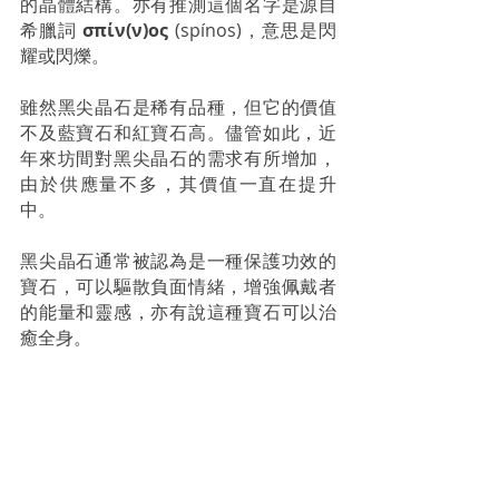
的晶體結構。亦有推測這個名字是源自
希臘詞 
σπίν(ν)ος
 (spínos)，意思是閃
耀或閃爍。
雖然黑尖晶石是稀有品種，但它的價值
不及藍寶石和紅寶石高。儘管如此，近
年來坊間對黑尖晶石的需求有所增加，
由於供應量不多，其價值一直在提升
中。 
黑尖晶石通常被認為是一種保護功效的
寶石，可以驅散負面情緒，增強佩戴者
的能量和靈感，亦有說這種寶石可以治
癒全身。