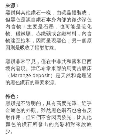
來源：
黑鑽與其他鑽石一樣，由碳晶體製成，
但黑色是源自鑽石本身內部的微少深色
內含物：主要是石墨，也可能是硫化
物、磁鐵礦、赤鐵礦或含鐵材料，內含
物達至飽和，因而呈現黑色；另一個原
因則是吸收了輻射射線。 
黑鑽非常罕見，僅在中非共和國和巴西
境內發現。津巴布韋東部的馬蘭吉礦床
（Marange deposit）是天然和處理過
的黑色鑽石的重要來源。 
特色：
黑鑽是不透明的，具有高度光澤、近乎
金屬色的外觀。雖然黑色鑽石也會有反
射作用，但它們不會閃閃發光，比其他
顏色的鑽石所發出的光彩相對來說較
少。 