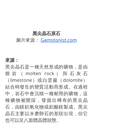
黑尖晶石原石
圖片來源： 
Gemstonist.com
來源：
黑尖晶石是一種天然形成的礦物，是由
熔岩（molten rock）與石灰石
（limestone）或白雲巖（dolomite）
結合時發生的變質活動而形成。在過程
中，岩石中會沉積一種耐用的礦物，這
種礦物被開採，發掘出稀有的黑尖晶
石，由鎂鋁氧化物或鋁酸鎂製成。黑尖
晶石主要以水磨卵石的形狀出現，但它
也可以呈八面體晶體狀態。