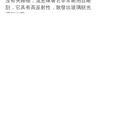
沒有夾雜物，這意味著它非常耐用且耐
刮，它具有高反射性，散發出玻璃狀光
澤和光茫。 
色澤：
除了深黑色調外，尖晶石還具有多種顏
色，從飽和的紅色、粉紅色、紫羅蘭
色、薰衣草色、淺藍色調到深藍色調、
綠色、棕色、琥珀色和黃色調。 
黑色尖晶石具有獨特的黑色調子，從墨
黑色到有如夜空的深黑色。黑色尖晶石
色調純黑，沒摻雜副色調，不需要任何
染色加工，已經擁有烏黑的顏色。由於
黑色尖晶石有高的反射特性，它不會呈
現金屬色，屬眾多黑色寶石中少見的獨
特特徵。
受歡迎切工／形狀：
由於沒有裂縫，且物質的一致性較高，