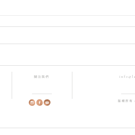
【母貝乃珍珠之母？】珍珠母
【真
貝小知識
養殖
info@l
關注我們
版權所有