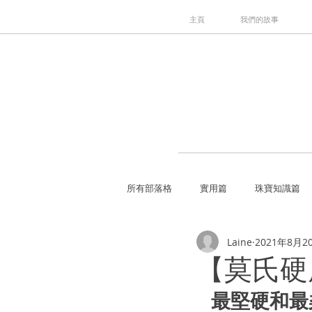
主頁
我們的故事
所有部落格
實用篇
珠寶知識篇
Laine
2021年8月2
【莫氏硬
   最堅硬