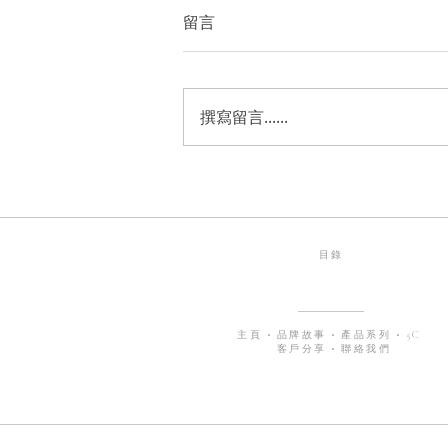
留言
撰寫留言......
Laine Jewellery 2周年的心情隨
筆 ✨
目錄
主頁
•
品牌故事
•
產品系列
•
5C
客戶分享
•
聯絡我們