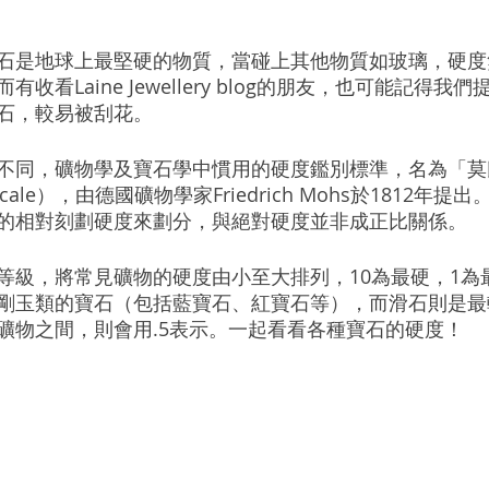
石是地球上最堅硬的物質，當碰上其他物質如玻璃，硬度
看Laine Jewellery blog的朋友，也可能記得我們
石，較易被刮花。
不同，礦物學及寶石學中慣用的硬度鑑別標準，名為「莫
s Scale），由德國礦物學家Friedrich Mohs於1812年
的相對刻劃硬度來劃分，與絕對硬度並非成正比關係。
等級，將常見礦物的硬度由小至大排列，10為最硬，1為
剛玉類的寶石（包括藍寶石、紅寶石等），而滑石則是最
礦物之間，則會用.5表示。一起看看各種寶石的硬度！