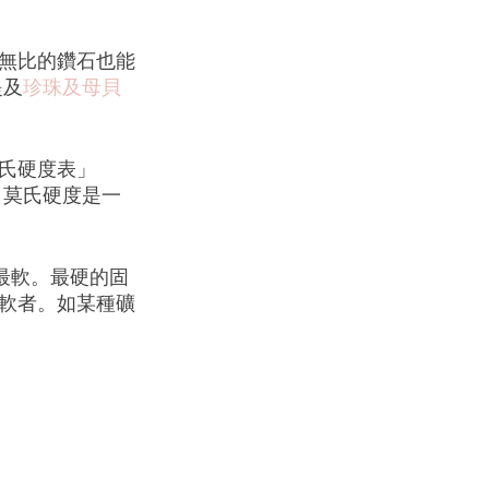
無比的鑽石也能
提及
珍珠及母貝
氏硬度表」
提出。莫氏硬度是一
最軟。最硬的固
軟者。如某種礦