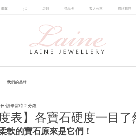
畫廊
5C
店鋪
禮品卡
客人分享
聯絡我們
我們的品牌
0日
讀畢需時 2 分鐘
度表】各寶石硬度一目了
和最柔軟的寶石原來是它們！