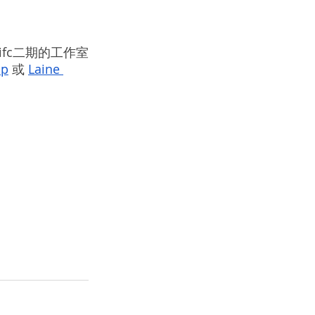
fc二期的工作室
pp
 或 
Laine 