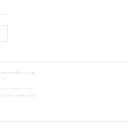
．珍珠？】珍珠的迷思：
珍珠是否「真」珠？
ainejewellery.com
© LAINE JEWELLERY