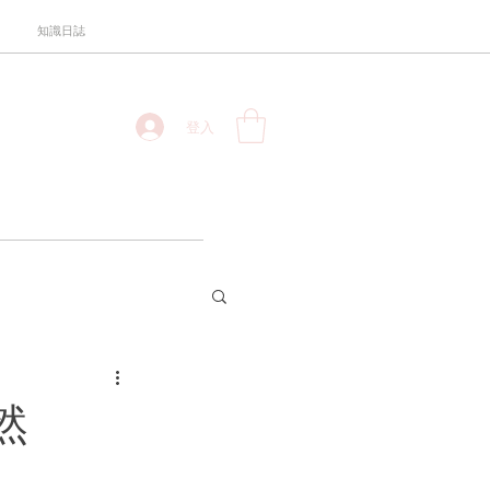
知識日誌
登入
然