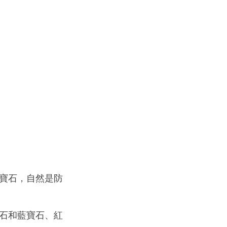
寶石，自然是防
石和藍寶石、紅