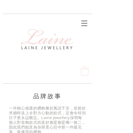
品牌故事
一件精心挑選的鑽飾勝於萬語千言，若能於
求婚時送上令對方心動的款式，定會令特別
日子更永誌難忘。Laine Jewellery深明每
個人對首飾款式的喜好都是都是獨一無二，
因此我們銳意為你尋覓心目中那一件最完
美、最優質的鑽飾。