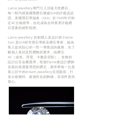
Laine Jewellery專門引入頂級天然鑽石，
每一顆均經過國際鑽石權威GIA的評鑑及認
證。美國寶石學協會（GIA）於1940年代制
定4C分級標準，自此成為全球業界評鑑鑽
石質素的絕對指標。
Laine Jewellery 的創辦人及設計師 Elaine
Sun 是GIA研究寶石學家及鑽石專家，她為
客人提供貼心的一對一專業諮詢服務，先了
解個人喜好及對鑽飾的要求，由鑽石
4C（成色、淨度、卡數及切割）、首飾的
設計以至金屬選擇，然後Elaine會設計鑽飾
並親自挑選最理想的鑽石，務求將每一位貴
客心目中的dream jewellery呈現眼前，打
造出最獨特、最個性化的飾物，倍添矜貴與
窩心。