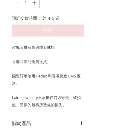
預訂交貨時間： 約 4-6 週
預購
玫瑰金拼石寬邊鑽石戒指
香港和澳門免費送貨。
國際訂單使用 Fedex 和香港郵政 EMS 運
送。
Laine Jewellery不承擔任何因寄失、被扣
起、受損的包裹所造成的損失。
關於產品