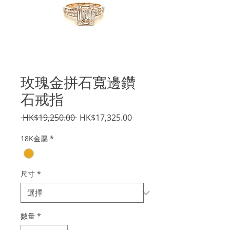
玫瑰金拼石寬邊鑽
石戒指
一
促
 HK$19,250.00 
HK$17,325.00
般
銷
18K金屬
*
價
價
格
格
尺寸
*
數量
*