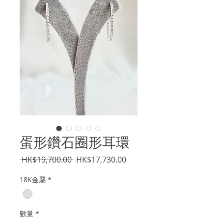
蛋形鑽石圈形耳環
一
促
 HK$19,700.00 
HK$17,730.00
般
銷
18K金屬
*
價
價
格
格
數量
*