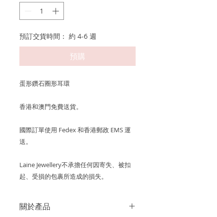
預訂交貨時間： 約 4-6 週
預購
蛋形鑽石圈形耳環
香港和澳門免費送貨。
國際訂單使用 Fedex 和香港郵政 EMS 運
送。
Laine Jewellery不承擔任何因寄失、被扣
起、受損的包裹所造成的損失。
關於產品