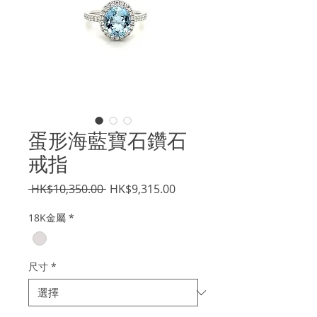
蛋形海藍寶石鑽石
戒指
一
促
 HK$10,350.00 
HK$9,315.00
般
銷
18K金屬
*
價
價
格
格
尺寸
*