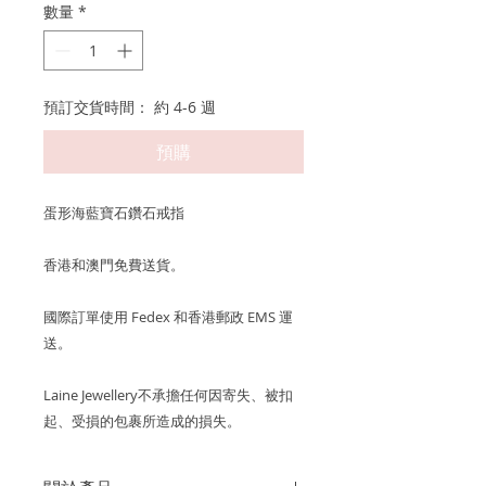
數量
*
預訂交貨時間： 約 4-6 週
預購
蛋形海藍寶石鑽石戒指
香港和澳門免費送貨。
國際訂單使用 Fedex 和香港郵政 EMS 運
送。
Laine Jewellery不承擔任何因寄失、被扣
起、受損的包裹所造成的損失。