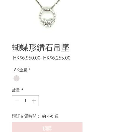
蝴蝶形鑽石吊墜
一
促
 HK$6,950.00 
HK$6,255.00
般
銷
18K金屬
*
價
價
格
格
數量
*
預訂交貨時間： 約 4-6 週
預購