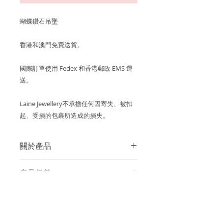
蝴蝶鑽石吊墜
香港和澳門免費送貨。
國際訂單使用 Fedex 和香港郵政 EMS 運
送。
Laine Jewellery不承擔任何因寄失、被扣
起、受損的包裹所造成的損失。
關於產品
金屬：750 18K白金
產品保養
鑽石重量: 2 顆欖尖形鑽石 0.21cts, 2
我們建議您在進行任何可能導致潮氣或
顆梨形鑽石 0.09cts, 27 顆鑽石
關於運費
摩擦的活動（例如洗手，睡覺，淋浴，
0.21cts (白鑽均為D至F成色、VS淨度
運動）之前，先去除珠寶，以保持光澤
的優質鑽石)
香港和澳門運費全免。