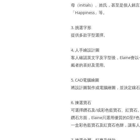
母（initials）、姓氏，甚至是個人銘
「Happiness」等。
3. 挑選字形
提供多款字型選擇。
4. 人手繪設計圖
客人確認英文字及字型後，Elaine
戴者的喜好及需用。
5. CAD電腦繪圖
將設計圖製作成電腦繪圖，並決定鑲石
6. 揀選寶石
可選擇鑽石及/或彩色藍寶石、紅寶石
鑽石方面，Elaine只選用優質的D至
一盒彩色藍寶石及紅寶石色辦，讓客人