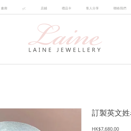
畫廊
5C
店鋪
禮品卡
客人分享
聯絡我們
訂製英文姓
價
HK$7,680.00