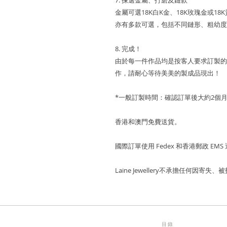
7. 揀選金屬、打磨及鏈款
金屬可選18K白K金、18K玫瑰金或1
亦有多款可選，包括不同鏈形、粗幼度
8. 完成！
由於每一件作品均是按客人要求訂製的
作，請耐心等待美美的製成品現出！
*一般訂製時間：確認訂單後大約2個
香港和澳門免費送貨。
國際訂單使用 Fedex 和香港郵政 EMS
Laine Jewellery不承擔任何因
目錄