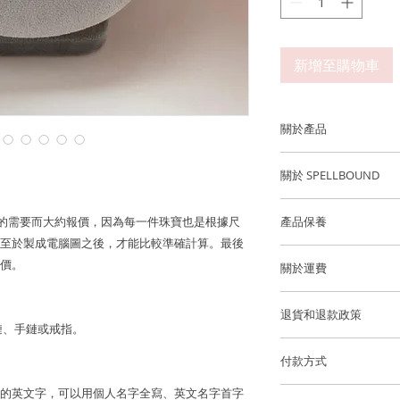
新增至購物車
關於產品
金屬：750 18K玫瑰
關於 SPELLBOUND
鑽石重量: 74顆鑽石 0.2
「字」家 Spellbou
會了解客人的需要而大約報價，因為每一件珠寶也是根據尺
產品保養
英文姓名: Virginia
至於製成電腦圖之後，才能比較準確計算。最後
Laine Jewell
我們建議您在進行任
自己的故事。
價。
關於運費
洗手，睡覺，淋浴，
英文姓名尺寸: ~ 9.5
澤和最佳的狀態。
香港和澳門運費全免
全新「Spellbou
項鏈尺寸: 可調節至 17
退貨和退款政策
量，將顧客挑選的英
頸鏈、手鏈或戒指。
逢星期五可預約到位
質鑽石或寶石，打造
所有訂製珠寶貨品不
香港和澳門免費送貨
貨。
禮物。你會選擇字字
付款方式
的名字？
如果您訂購的商品有任
國際訂單使用 Fedex
的英文字，可以用個人名字全寫、英文名字首字
我們通過 Stripe、App
海外客戶可選擇 Fede