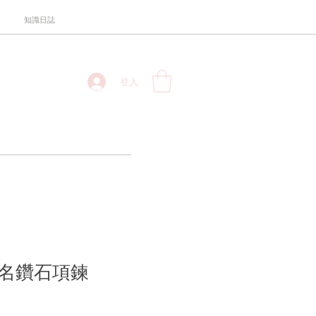
知識日誌
登入
名鑽石項鍊