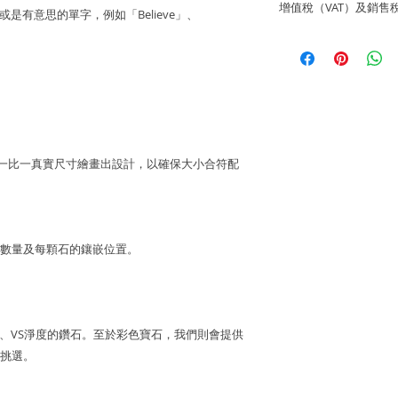
聯繫，電話為852-6
增值稅（VAT）及銷售
有主要信用卡。
言或是有意思的單字，例如「Believe」、
info@lainejeweller
Laine Jewell
售價不包括所有稅項
歡迎顧客店內取貨通
所造成的損失。
一切入口稅、關稅及
香港微信支付。
Laine Jewell
銀行賬戶：HSBC 匯
購前與收貨當地的有
Laine Limited
戶口號碼：582-63245
會以一比一真實尺寸繪畫出設計，以確保大小合符配
FPS 手機號碼：68192
數量及每顆石的鑲嵌位置。
。
F色、VS淨度的鑽石。至於彩色寶石，我們則會提供
挑選。