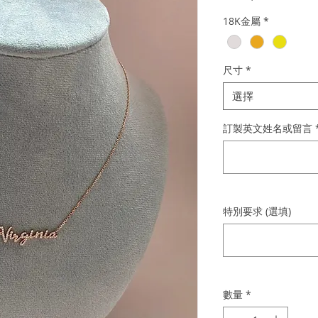
格
18K金屬
*
尺寸
*
選擇
訂製英文姓名或留言
特別要求 (選填)
數量
*