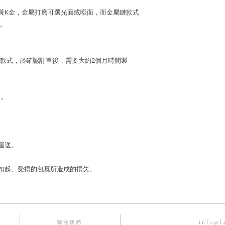
8K黃K金，金屬打磨可選光面或啞面，而金屬鏈款式
。
款式，於確認訂單後，需要大約2個月時間製
月。
 運送。
寄失、被扣起、受損的包裹所造成的損失。
info@l
關注我們