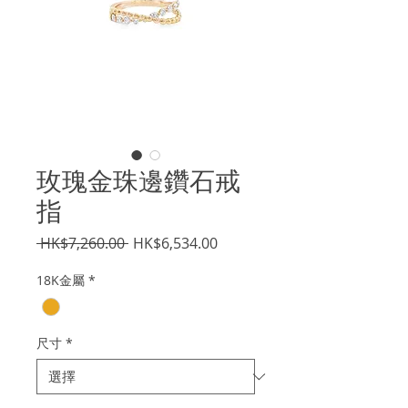
玫瑰金珠邊鑽石戒
指
一
促
 HK$7,260.00 
HK$6,534.00
般
銷
18K金屬
*
價
價
格
格
尺寸
*