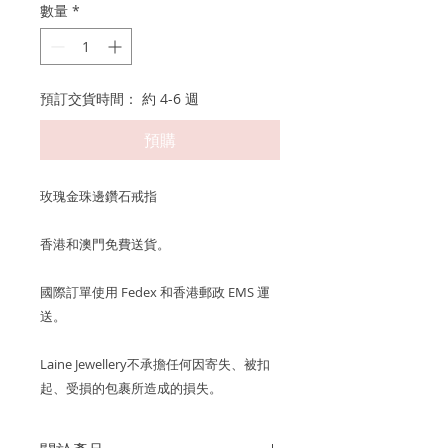
數量
*
預訂交貨時間： 約 4-6 週
預購
玫瑰金珠邊鑽石戒指
香港和澳門免費送貨。
國際訂單使用 Fedex 和香港郵政 EMS 運
送。
Laine Jewellery不承擔任何因寄失、被扣
起、受損的包裹所造成的損失。