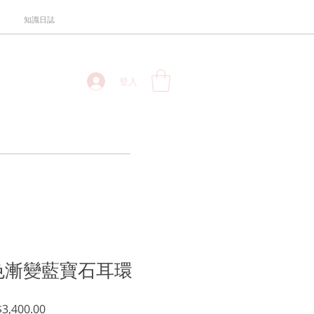
知識日誌
登入
 黃色漸變藍寶石耳環
促
3,400.00