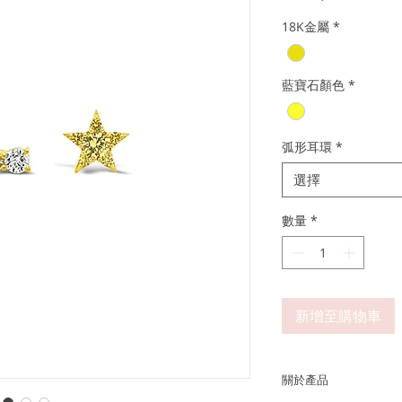
般
18K金屬
*
價
格
藍寶石顏色
*
弧形耳環
*
選擇
數量
*
新增至購物車
關於產品