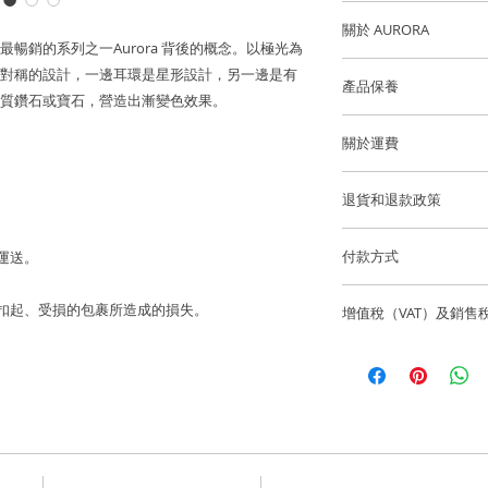
金屬：750 18K白金
關於 AURORA
暢銷的系列之一Aurora 背後的概念。以極光為
藍寶石顏色: 黃色
以極光為靈感，讓你
對稱的設計，一邊耳環是星形設計，另一邊是有
產品保養
的優質鑽石或寶石，
質鑽石或寶石，營造出漸變色效果。
寶石重量: 7粒藍寶石 ~0
我們建議您在進行任
1粒藍寶石~0.18cts +
每一顆寶石也是高品質的
關於運費
洗手，睡覺，淋浴，
5粒藍寶石 ~0.08cts
最佳和獨一無二的漸
澤和最佳的狀態。
香港和澳門運費全免
尺寸: 彎形耳環 ~16m
退貨和退款政策
此系列為訂造款式，
星形耳環 ~8mm
逢星期五可預約到位
鑽（white diamon
所有訂製珠寶貨品不
貨。
色藍寶石（yellow s
付款方式
 運送。
*彎形耳環右耳佩戴
sapphire）、粉紅藍
如果您訂購的商品有任
我們通過 Stripe、App
海外客戶可選擇 Fede
（ruby），系列中
聯繫，電話為852-6
寄失、被扣起、受損的包裹所造成的損失。
香港和澳門免費送貨
增值稅（VAT）及銷售
有主要信用卡。
優質鑽石，而金屬則為
info@lainejeweller
Laine Jewell
售價不包括所有稅項
國際訂單使用 Fedex
歡迎顧客店內取貨通
所造成的損失。
每一件珠寶可以根據
一切入口稅、關稅及
香港微信支付。
訂製時間為6至8個星
Laine Jewell
銀行賬戶：HSBC 匯
購前與收貨當地的有
Laine Limited