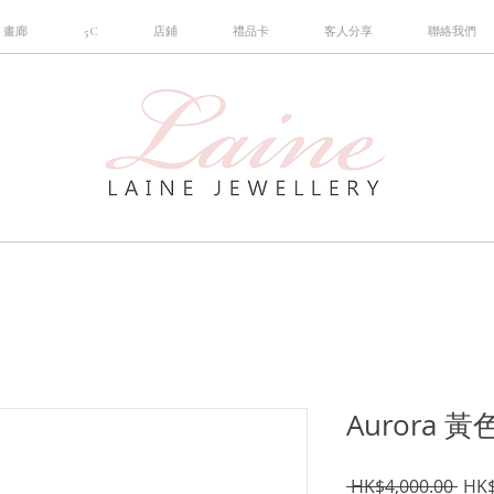
畫廊
5C
店鋪
禮品卡
客人分享
聯絡我們
Aurora
一
 HK$4,000.00 
HK$