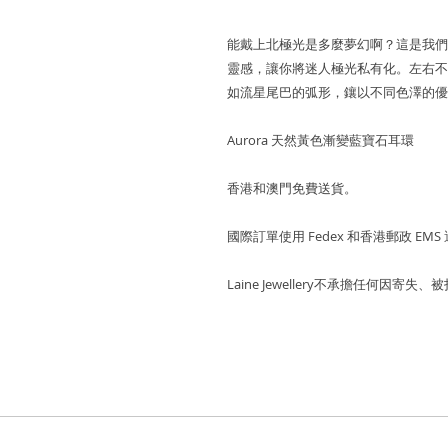
能戴上北極光是多麼夢幻啊？這是我們最
靈感，讓你將迷人極光私有化。左右不
如流星尾巴的弧形，鑲以不同色澤的優
Aurora 天然黃色漸變藍寶石耳環
香港和澳門免費送貨。
國際訂單使用 Fedex 和香港郵政 EMS
Laine Jewellery不承擔任何因