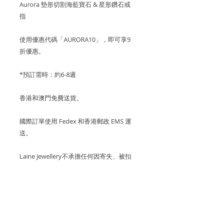
Aurora 墊形切割海藍寶石 & 星形鑽石戒
指
使用優惠代碼「AURORA10」，即可享9
折優惠。
*預訂需時：約6-8週
香港和澳門免費送貨。
國際訂單使用 Fedex 和香港郵政 EMS 運
送。
Laine Jewellery不承擔任何因寄失、被扣
起、受損的包裹所造成的損失。
關於產品
金屬：750 18K白金