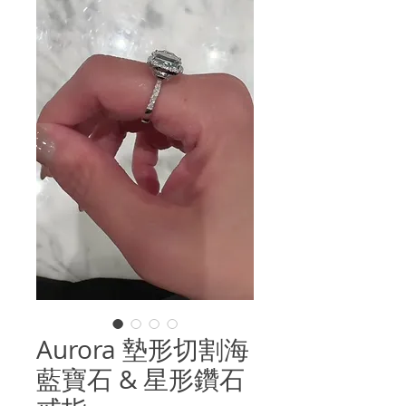
Aurora 墊形切割海
藍寶石 & 星形鑽石