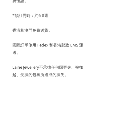
折優惠。
*預訂需時：約6-8週
香港和澳門免費送貨。
國際訂單使用 Fedex 和香港郵政 EMS 運
送。
Laine Jewellery不承擔任何因寄失、被扣
起、受損的包裹所造成的損失。
關於產品
金屬：750 18K玫瑰金/白金
關於 AURORA
藍寶石顏色: 粉紅色
以極光為靈感，讓你將迷人極光私有
產品保養
化。系列以不同色澤的優質鑽石或寶
摩根石: ~1.18cts (~8*6mm)
石，營造出漸變色效果。