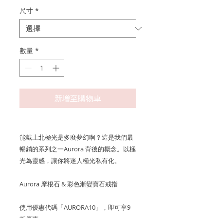
尺寸
*
數量
*
新增至購物車
能戴上北極光是多麼夢幻啊？這是我們最
暢銷的系列之一Aurora 背後的概念。以極
光為靈感，讓你將迷人極光私有化。
Aurora 摩根石 & 彩色漸變寶石戒指
使用優惠代碼「AURORA10」，即可享9