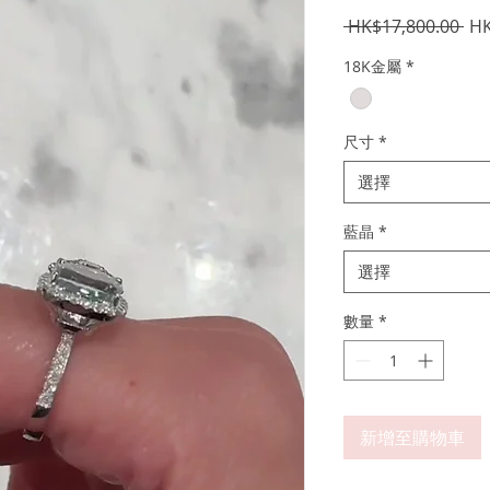
一
 HK$17,800.00 
HK
般
18K金屬
*
價
格
尺寸
*
選擇
藍晶
*
選擇
數量
*
新增至購物車