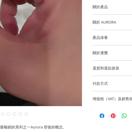
關於產品
金屬：750 18K白金
關於 AURORA
海藍寶石顏色: 藍色
以極光為靈感，讓你
產品保養
的優質鑽石或寶石，
海藍寶石重量: 2.04cts,
我們建議您在進行任
每一顆寶石也是高品質的
關於運費
洗手，睡覺，淋浴，
鑽石重量: ~1 顆鑽石 0.
為例，每一隻也需要
澤和最佳的狀態。
為D至F成色、VS淨度
香港和澳門運費全免
合鑽石去打造最佳和
退貨和退款政策
海藍寶石 & 鑽石尺寸:
逢星期五可預約到位
此系列為訂造款式，
所有訂製珠寶貨品不
貨。
鑽（white diamon
付款方式
星形尺寸: ~11mm
色藍寶石（yellow s
如果您訂購的商品有任
我們通過 Stripe、App
海外客戶可選擇 Fede
sapphire）、粉紅藍
聯繫，電話為852-6
預訂需時：約6-8週
增值稅（VAT）及銷售
有主要信用卡。
（ruby），系列中
info@lainejeweller
Laine Jewell
優質鑽石，而金屬則為
售價不包括所有稅項
香港和澳門免費送貨
歡迎顧客店內取貨通
所造成的損失。
紅至白色漸變、藍至
一切入口稅、關稅及
香港微信支付。
漸變，全都可按要求
國際訂單使用 Fedex
二！
暢銷的系列之一Aurora 背後的概念。
Laine Jewell
銀行賬戶：HSBC 匯