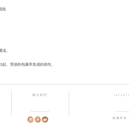
購前與收貨當地的有
Laine Limited
每一件珠寶可以根據
戒指
訂製時間為6至8個星
戶口號碼：582-63245
FPS 手機號碼：68192
 運送。
寄失、被扣起、受損的包裹所造成的損失。
info@l
關注我們
版權所有