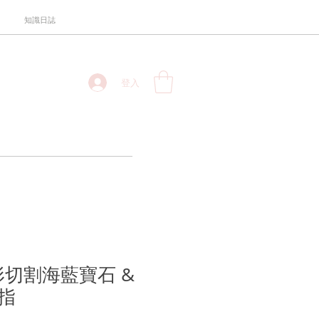
知識日誌
登入
墊形切割海藍寶石 &
指