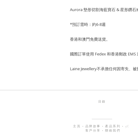
Aurora 墊形切割海藍寶石 & 星形鑽石
*預訂需時：約6-8週
香港和澳門免費送貨。
國際訂單使用 Fedex 和香港郵政 EMS
Laine Jewellery不承擔任何因
目錄
主頁
•
品牌故事
•
產品系列
•
5C
客戶分享
•
聯絡我們