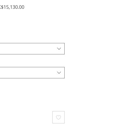
促
$15,130.00
銷
價
格