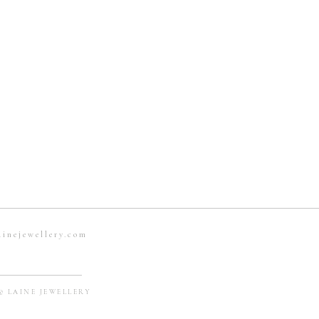
關部門查詢。
客人的尺寸、顏色喜好去訂製。一般
期。
1-001
038
ainejewellery.com
© LAINE JEWELLERY