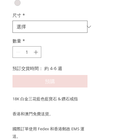
格
格
尺寸
*
數量
*
預訂交貨時間： 約 4-6 週
預購
18K 白金三花藍色藍寶石 & 鑽石戒指
香港和澳門免費送貨。
國際訂單使用 Fedex 和香港郵政 EMS 運
送。