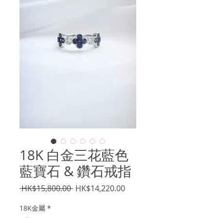
18K 白金三花藍色
藍寶石 & 鑽石戒指
一
促
 HK$15,800.00 
HK$14,220.00
般
銷
18K金屬
*
價
價