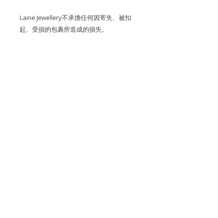
Laine Jewellery不承擔任何因寄失、被扣
起、受損的包裹所造成的損失。
關於產品
金屬：750 18K白金
產品保養
藍寶石顏色: 藍色
我們建議您在進行任何可能導致潮氣或
關於運費
摩擦的活動（例如洗手，睡覺，淋浴，
寶石重量: ~3 顆公主方形切割藍寶石
運動）之前，先去除珠寶，以保持光澤
0.10cts, ~12 顆藍寶石 1.00cts
香港和澳門運費全免。
和最佳的狀態。
退貨和退款政策
鑽石重量: ~2 顆鑽石 0.25cts (白鑽均
逢星期五可預約到位於香港國際金融中
所有訂製珠寶貨品不設退換和退款。
為D至F成色、VS淨度的優質鑽石)
心一期的工作室取貨。
付款方式
如果您訂購的商品有任何問題，請通過
尺寸: HK9 - HK15
海外客戶可選擇 Fedex 和香港郵政
我們通過 Stripe、Apple Pay 和
WhatsApp與我們聯繫，電話為852-
EMS 寄出。
增值稅（VAT）及銷售稅
Google Pay 在線接受所有主要信用
68192038，或發送電子郵件至
戒指闊度: ~7.0mm
卡。
info@lainejewellery.com
，我們將在
售價不包括所有稅項。顧客須承擔目的
Laine Jewellery不承擔任何因寄失、被