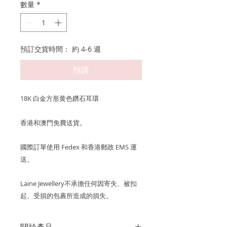
數量
*
預訂交貨時間： 約 4-6 週
預購
18K 白金方形黄色鑽石耳環
香港和澳門免費送貨。
國際訂單使用 Fedex 和香港郵政 EMS 運
送。
Laine Jewellery不承擔任何因寄失、被扣
起、受損的包裹所造成的損失。