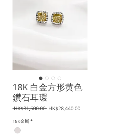
18K 白金方形黄色
鑽石耳環
一
促
 HK$31,600.00 
HK$28,440.00
般
銷
18K金屬
*
價
價
格
格