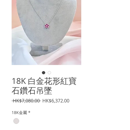
18K 白金花形紅寶
石鑽石吊墜
一
促
 HK$7,080.00 
HK$6,372.00
般
銷
18K金屬
*
價
價
格
格