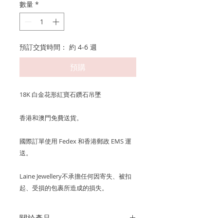
數量
*
預訂交貨時間： 約 4-6 週
預購
18K 白金花形紅寶石鑽石吊墜
香港和澳門免費送貨。
國際訂單使用 Fedex 和香港郵政 EMS 運
送。
Laine Jewellery不承擔任何因寄失、被扣
起、受損的包裹所造成的損失。