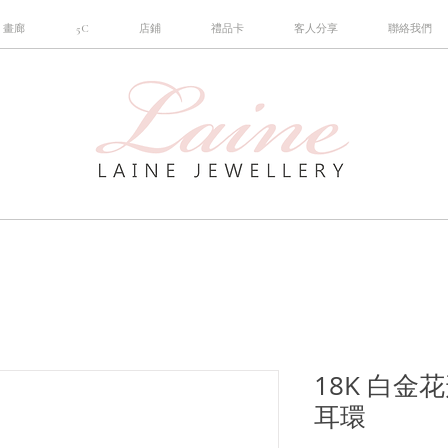
畫廊
5C
店鋪
禮品卡
客人分享
聯絡我們
18K 白
耳環