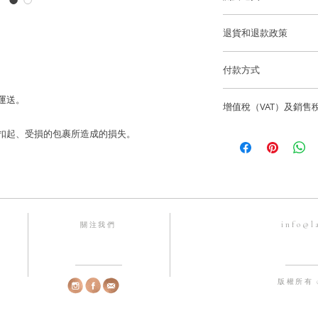
澤和最佳的狀態。
香港和澳門運費全免
鑽石重量: ~80 顆鑽石
退貨和退款政策
度的優質鑽石)
逢星期五可預約到位
所有訂製珠寶貨品不
貨。
長度: ~2.4cm
付款方式
如果您訂購的商品有任
我們通過 Stripe、App
海外客戶可選擇 Fede
花形尺寸: ~11.7*11
 運送。
聯繫，電話為852-6
增值稅（VAT）及銷售
有主要信用卡。
info@lainejeweller
Laine Jewell
香港和澳門免費送貨
售價不包括所有稅項
寄失、被扣起、受損的包裹所造成的損失。
歡迎顧客店內取貨通
所造成的損失。
一切入口稅、關稅及
香港微信支付。
國際訂單使用 Fedex
Laine Jewell
銀行賬戶：HSBC 匯
購前與收貨當地的有
Laine Limited
info@l
關注我們
戶口號碼：582-63245
FPS 手機號碼：68192
版權所有