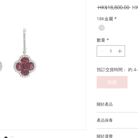
一
 HK$18,800.00 
HK
般
18K金屬
*
價
格
數量
*
預訂交貨時間： 約 4-
預購
關於產品
金屬：750 18K 白金
產品保養
紅寶石重量：~8 顆蛋形紅
我們建議您在進行任
0.30cts
關於運費
洗手，睡覺，淋浴，