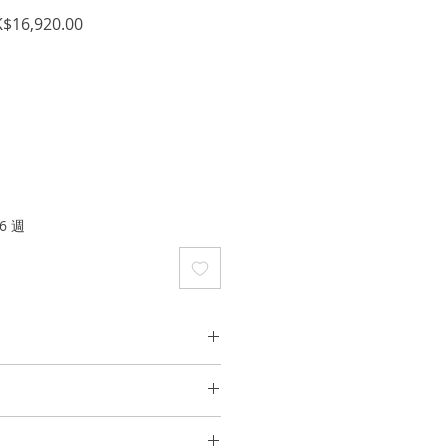
促
$16,920.00
銷
價
格
6 週
寶石2.40cts, ~2 顆紅寶石
何可能導致潮氣或摩擦的活動（例如
運動）之前，先去除珠寶，以保持光