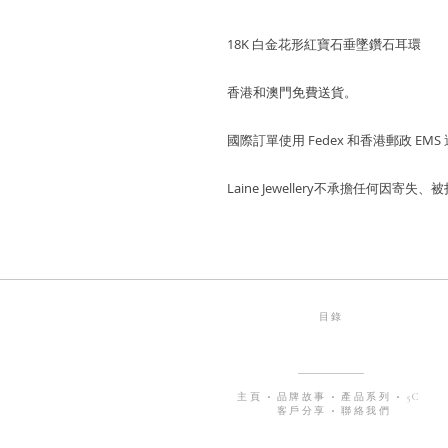
18K 白金花形紅寶石垂墜鑽石耳環
香港和澳門免費送貨。
國際訂單使用 Fedex 和香港郵政 EMS
Laine Jewellery不承擔任何因
目錄
主頁
•
品牌故事
•
產品系列
•
5C
客戶分享
•
聯絡我們