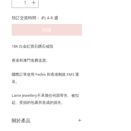
預訂交貨時間： 約 4-6 週
預購
18K 白金紅寶石鑽石戒指
香港和澳門免費送貨。
國際訂單使用 Fedex 和香港郵政 EMS 運
送。
Laine Jewellery不承擔任何因寄失、被扣
起、受損的包裹所造成的損失。
關於產品