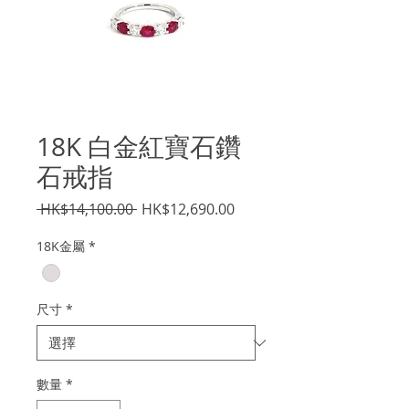
18K 白金紅寶石鑽
石戒指
一
促
 HK$14,100.00 
HK$12,690.00
般
銷
18K金屬
*
價
價
格
格
尺寸
*
數量
*