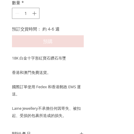
數量
*
預訂交貨時間： 約 4-6 週
預購
18K 白金十字形紅寶石鑽石吊墜
香港和澳門免費送貨。
國際訂單使用 Fedex 和香港郵政 EMS 運
送。
Laine Jewellery不承擔任何因寄失、被扣
起、受損的包裹所造成的損失。