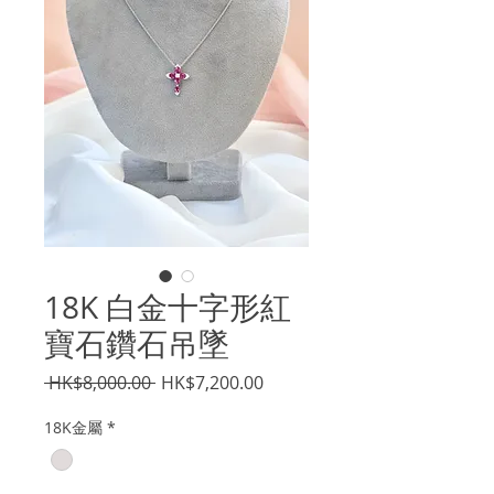
18K 白金十字形紅
寶石鑽石吊墜
一
促
 HK$8,000.00 
HK$7,200.00
般
銷
18K金屬
*
價
價
格
格