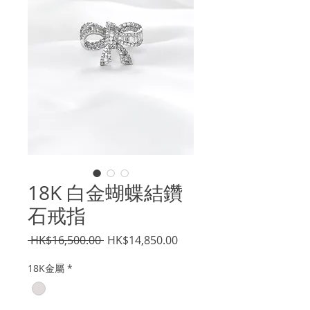
18K 白金蝴蝶結鑽
石戒指
一
促
 HK$16,500.00 
HK$14,850.00
般
銷
18K金屬
*
價
價
格
格