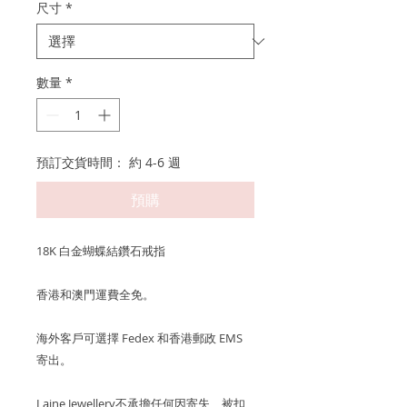
尺寸
*
數量
*
預訂交貨時間： 約 4-6 週
預購
18K 白金蝴蝶結鑽石戒指
香港和澳門運費全免。
海外客戶可選擇 Fedex 和香港郵政 EMS
寄出。
Laine Jewellery不承擔任何因寄失、被扣