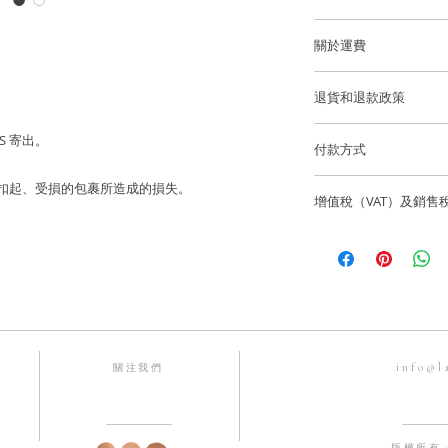
鑽石重量: ~28 顆鑽石
我們建議您在進行任
度的優質鑽石)
關於運費
洗手，睡覺，淋浴，
澤和最佳的狀態。
香港和澳門運費全免
戒指尺寸: HK9 - HK1
退貨和退款政策
逢星期五可預約到位
戒指寬度 : ~3.9mm
所有訂製珠寶貨品不
S 寄出。
貨。
付款方式
香港和澳門免費送貨
如果您訂購的商品有任
我們通過 Stripe、App
海外客戶可選擇 Fede
寄失、被扣起、受損的包裹所造成的損失。
聯繫，電話為852-6
增值稅（VAT）及銷售
有主要信用卡。
國際訂單使用 Fedex
info@lainejeweller
Laine Jewell
售價不包括所有稅項
歡迎顧客店內取貨通
所造成的損失。
一切入口稅、關稅及
香港微信支付。
Laine Jewell
銀行賬戶：HSBC 匯
購前與收貨當地的有
Laine Limited
info@l
關注我們
戶口號碼：582-63245
FPS 手機號碼：68192
版權所有