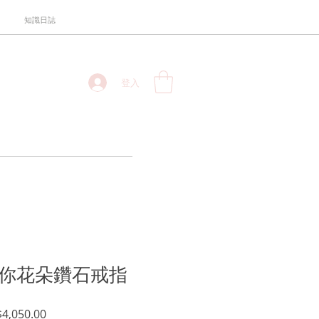
知識日誌
登入
金迷你花朵鑽石戒指
促
4,050.00