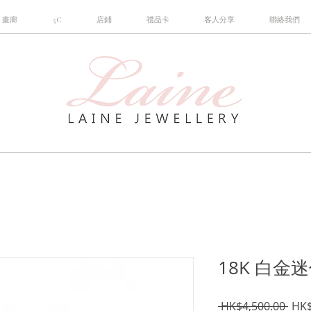
畫廊
5C
店鋪
禮品卡
客人分享
聯絡我們
18K 白
一
 HK$4,500.00 
HK$