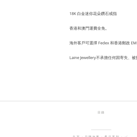
18K 白金迷你花朵鑽石戒指
香港和澳門運費全免。
海外客戶可選擇 Fedex 和香港郵政 EM
Laine Jewellery不承擔任何因
目錄