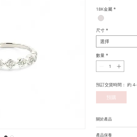
般
18K金屬
*
價
格
尺寸
*
選擇
數量
*
預訂交貨時間： 約 4-
預購
關於產品
金屬：750 18K 白金
產品保養