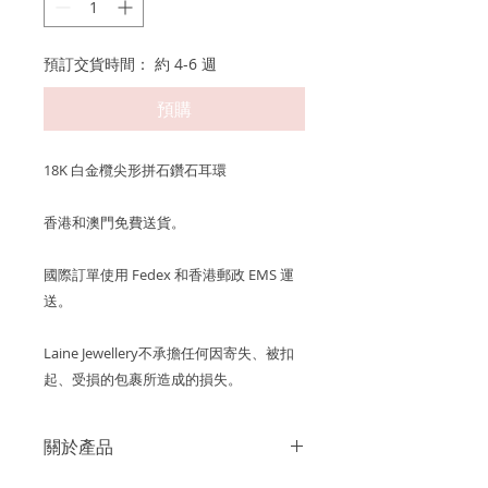
預訂交貨時間： 約 4-6 週
預購
18K 白金欖尖形拼石鑽石耳環
香港和澳門免費送貨。
國際訂單使用 Fedex 和香港郵政 EMS 運
送。
Laine Jewellery不承擔任何因寄失、被扣
起、受損的包裹所造成的損失。
關於產品