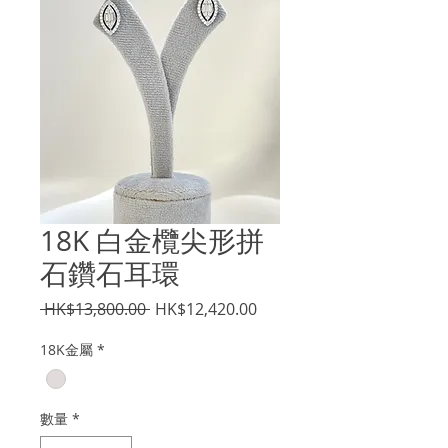
18K 白金欖尖形拼
石鑽石耳環
一
促
 HK$13,800.00 
HK$12,420.00
般
銷
18K金屬
*
價
價
格
格
數量
*