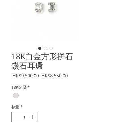
18K白金方形拼石
鑽石耳環
一
促
 HK$9,500.00 
HK$8,550.00
般
銷
18K金屬
*
價
價
格
格
數量
*