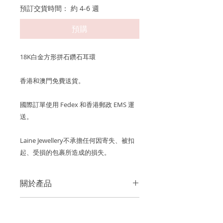
預訂交貨時間： 約 4-6 週
預購
18K白金方形拼石鑽石耳環
香港和澳門免費送貨。
國際訂單使用 Fedex 和香港郵政 EMS 運
送。
Laine Jewellery不承擔任何因寄失、被扣
起、受損的包裹所造成的損失。
關於產品
金屬：750 18K白金
產品保養