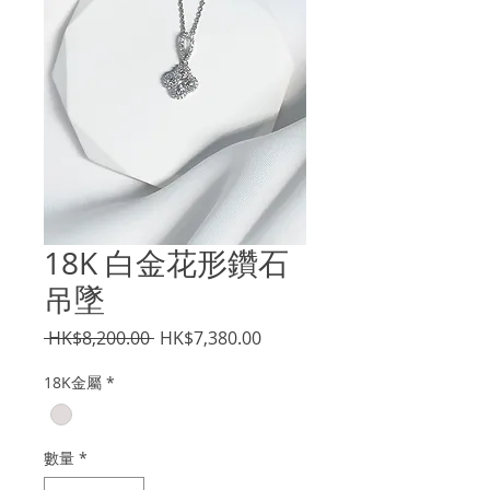
18K 白金花形鑽石
吊墜
一
促
 HK$8,200.00 
HK$7,380.00
般
銷
18K金屬
*
價
價
格
格
數量
*