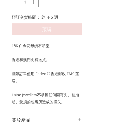
預訂交貨時間： 約 4-6 週
預購
18K 白金花形鑽石吊墜
香港和澳門免費送貨。
國際訂單使用 Fedex 和香港郵政 EMS 運
送。
Laine Jewellery不承擔任何因寄失、被扣
起、受損的包裹所造成的損失。
關於產品