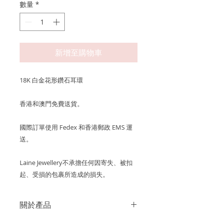
數量
*
新增至購物車
18K 白金花形鑽石耳環
香港和澳門免費送貨。
國際訂單使用 Fedex 和香港郵政 EMS 運
送。
Laine Jewellery不承擔任何因寄失、被扣
起、受損的包裹所造成的損失。
關於產品