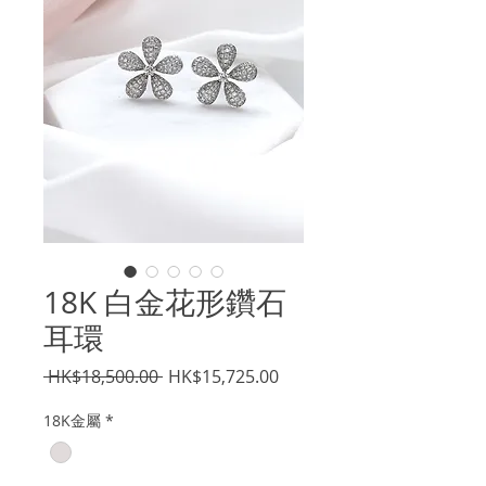
18K 白金花形鑽石
耳環
一
促
 HK$18,500.00 
HK$15,725.00
般
銷
18K金屬
*
價
價
格
格