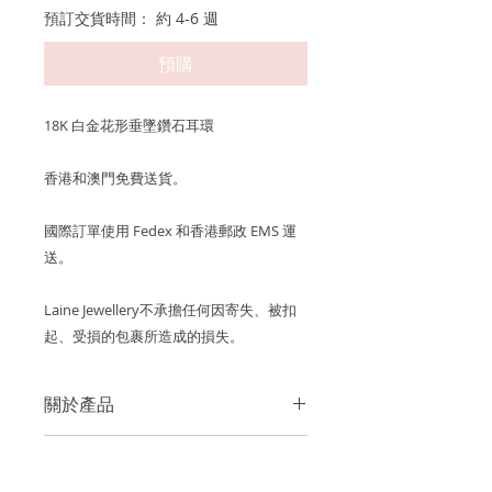
預訂交貨時間： 約 4-6 週
預購
18K 白金花形垂墜鑽石耳環
香港和澳門免費送貨。
國際訂單使用 Fedex 和香港郵政 EMS 運
送。
Laine Jewellery不承擔任何因寄失、被扣
起、受損的包裹所造成的損失。
關於產品
金屬：750 18K白金
產品保養