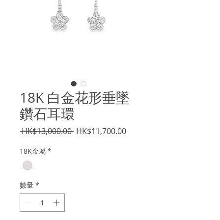
18K 白金花形垂墜
鑽石耳環
一
促
 HK$13,000.00 
HK$11,700.00
般
銷
18K金屬
*
價
價
格
格
數量
*