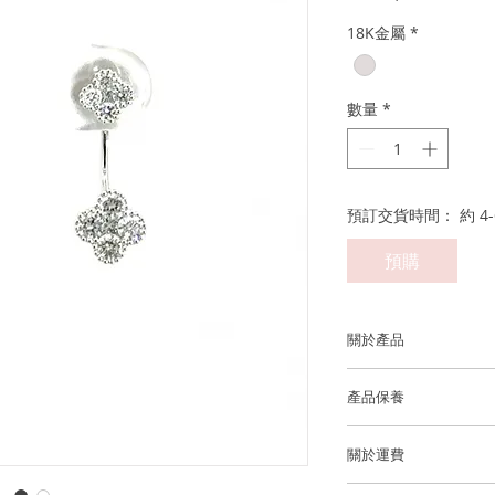
般
18K金屬
*
價
格
數量
*
預訂交貨時間： 約 4-
預購
關於產品
金屬：750 18K白金
產品保養
鑽石重量: ~4 顆鑽石 0.
我們建議您在進行任
均為D至F成色、VS淨
關於運費
洗手，睡覺，淋浴，
澤和最佳的狀態。
香港和澳門運費全免