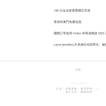
18K 白金花形垂墜鑽石耳環
香港和澳門免費送貨。
國際訂單使用 Fedex 和香港郵政 EMS
Laine Jewellery不承擔任何因
目錄
主頁
•
品牌故事
•
產品系列
•
5C
客戶分享
•
聯絡我們