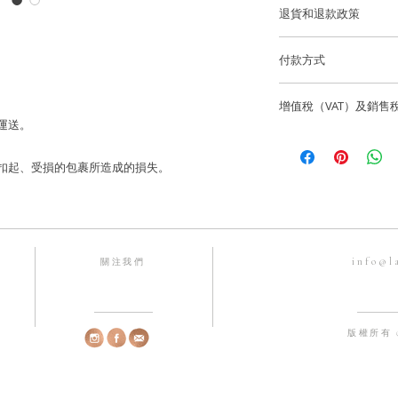
尺寸: ~18*6.6mm
退貨和退款政策
逢星期五可預約到位
香港和澳門免費送貨
所有訂製珠寶貨品不
貨。
付款方式
國際訂單使用 Fedex
如果您訂購的商品有任
我們通過 Stripe、App
海外客戶可選擇 Fede
聯繫，電話為852-6
增值稅（VAT）及銷售
有主要信用卡。
info@lainejeweller
 運送。
Laine Jewell
售價不包括所有稅項
歡迎顧客店內取貨通
所造成的損失。
一切入口稅、關稅及
香港微信支付。
寄失、被扣起、受損的包裹所造成的損失。
Laine Jewell
銀行賬戶：HSBC 匯
購前與收貨當地的有
Laine Limited
戶口號碼：582-63245
info@l
關注我們
FPS 手機號碼：68192
版權所有