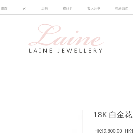
畫廊
5C
店鋪
禮品卡
客人分享
聯絡我們
18K 白
一
 HK$9,800.00 
HK$