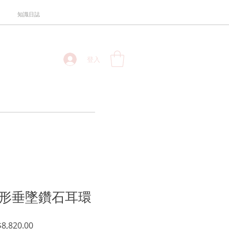
知識日誌
登入
金花形垂墜鑽石耳環
促
8,820.00