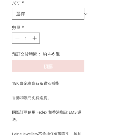
尺寸
*
數量
*
預訂交貨時間： 約 4-6 週
預購
18K 白金綠寶石 & 鑽石戒指
香港和澳門免費送貨。
國際訂單使用 Fedex 和香港郵政 EMS 運
送。
Laine Jewellery不承擔任何因寄失、被扣