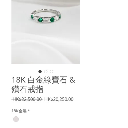
18K 白金綠寶石 &
鑽石戒指
一
促
 HK$22,500.00 
HK$20,250.00
般
銷
18K金屬
*
價
價
格
格