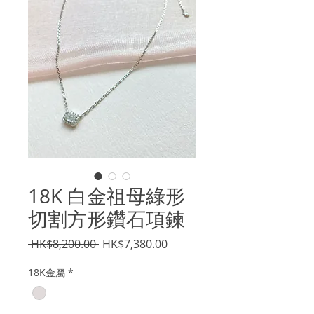
18K 白金祖母綠形
切割方形鑽石項鍊
一
促
 HK$8,200.00 
HK$7,380.00
般
銷
18K金屬
*
價
價
格
格