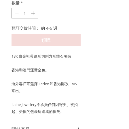
數量
*
預訂交貨時間： 約 4-6 週
預購
18K 白金祖母綠形切割方形鑽石項鍊
香港和澳門運費全免。
海外客戶可選擇 Fedex 和香港郵政 EMS
寄出。
Laine Jewellery不承擔任何因寄失、被扣
起、受損的包裹所造成的損失。