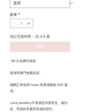
數量
*
預訂交貨時間： 約 4-6 週
預購
18K 白金鑽石戒指
香港和澳門免費送貨。
國際訂單使用 Fedex 和香港郵政 EMS 運
送。
Laine Jewellery不承擔任何因寄失、被扣
起、受損的包裹所造成的損失。