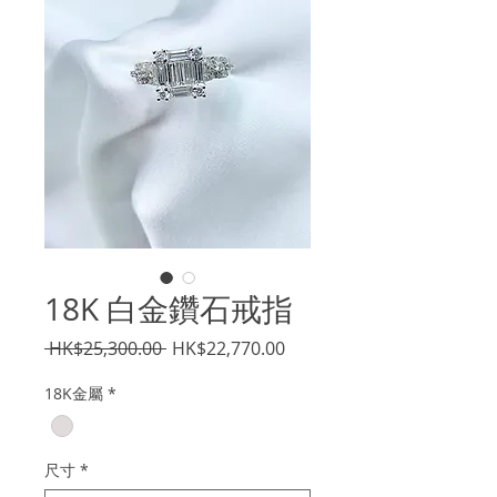
18K 白金鑽石戒指
一
促
 HK$25,300.00 
HK$22,770.00
般
銷
18K金屬
*
價
價
格
格
尺寸
*