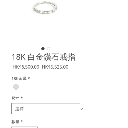
18K 白金鑽石戒指
一
促
 HK$6,500.00 
HK$5,525.00
般
銷
18K金屬
*
價
價
格
格
尺寸
*
數量
*