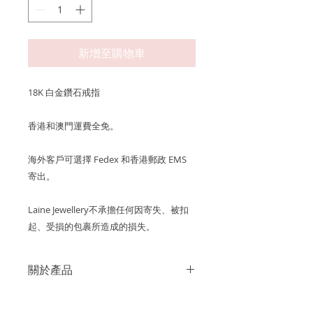
新增至購物車
18K 白金鑽石戒指
香港和澳門運費全免。
海外客戶可選擇 Fedex 和香港郵政 EMS
寄出。
Laine Jewellery不承擔任何因寄失、被扣
起、受損的包裹所造成的損失。
關於產品
金屬：750 18K白金
產品保養