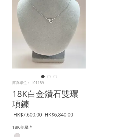
庫存單位： L01189
18K白金鑽石雙環
項鍊
一
促
 HK$7,600.00 
HK$6,840.00
般
銷
18K金屬
*
價
價
格
格