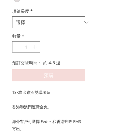
項鍊長度
*
數量
*
預訂交貨時間： 約 4-6 週
預購
18K白金鑽石雙環項鍊
香港和澳門運費全免。
海外客戶可選擇 Fedex 和香港郵政 EMS
寄出。