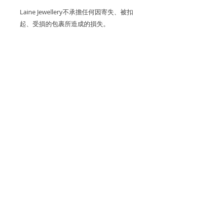
Laine Jewellery不承擔任何因寄失、被扣
起、受損的包裹所造成的損失。
關於產品
金屬：750 18K白金
產品保養
鑽石重量: ~41 顆鑽石0.48cts
我們建議您在進行任何可能導致潮氣或
(白鑽均為D至F成色、VS淨度的優質鑽
關於運費
摩擦的活動（例如洗手，睡覺，淋浴，
石)
運動）之前，先去除珠寶，以保持光澤
香港和澳門運費全免。
和最佳的狀態。
頸鏈尺寸: 可調節至 17”
退貨和退款政策
逢星期五可預約到位於香港國際金融中
所有訂製珠寶貨品不設退換和退款。
香港和澳門免費送貨。
心一期的工作室取貨。
付款方式
如果您訂購的商品有任何問題，請通過
國際訂單使用 Fedex 和香港郵政 EMS
海外客戶可選擇 Fedex 和香港郵政
我們通過 Stripe、Apple Pay 和
WhatsApp與我們聯繫，電話為852-
運送。
EMS 寄出。
增值稅（VAT）及銷售稅
Google Pay 在線接受所有主要信用
68192038，或發送電子郵件至
卡。
info@lainejewellery.com
，我們將在
售價不包括所有稅項。顧客須承擔目的
Laine Jewellery不承擔任何因寄失、被
24小時內回覆。
地清關時所收取的一切入口稅、關稅及
扣起、受損的包裹所造成的損失。