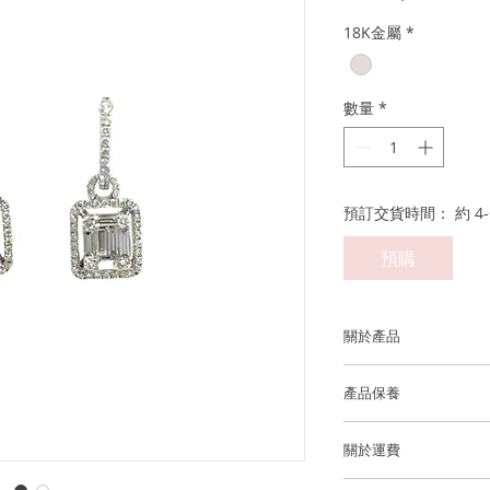
般
18K金屬
*
價
格
數量
*
預訂交貨時間： 約 4-
預購
關於產品
金屬：750 18K白金
產品保養
鑽石重量: ~12 顆方形鑽石
我們建議您在進行任
(白鑽均為D至F成色、
關於運費
洗手，睡覺，淋浴，
澤和最佳的狀態。
香港和澳門運費全免