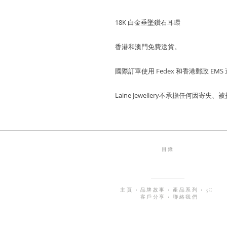
18K 白金垂墜鑽石耳環
香港和澳門免費送貨。
國際訂單使用 Fedex 和香港郵政 EMS
Laine Jewellery不承擔任何因
目錄
主頁
•
品牌故事
•
產品系列
•
5C
客戶分享
•
聯絡我們