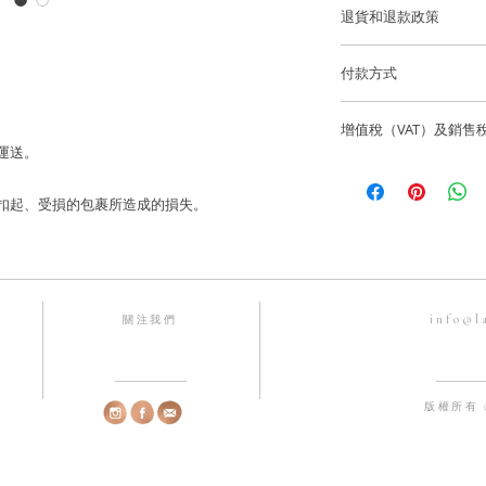
長度: ~2.5cm
退貨和退款政策
逢星期五可預約到位
尺寸: ~11*9.4mm
所有訂製珠寶貨品不
貨。
付款方式
香港和澳門免費送貨
如果您訂購的商品有任
我們通過 Stripe、App
海外客戶可選擇 Fede
聯繫，電話為852-6
增值稅（VAT）及銷售
有主要信用卡。
國際訂單使用 Fedex
info@lainejeweller
 運送。
Laine Jewell
售價不包括所有稅項
歡迎顧客店內取貨通
所造成的損失。
一切入口稅、關稅及
香港微信支付。
寄失、被扣起、受損的包裹所造成的損失。
Laine Jewell
銀行賬戶：HSBC 匯
購前與收貨當地的有
Laine Limited
戶口號碼：582-63245
info@l
關注我們
FPS 手機號碼：68192
版權所有