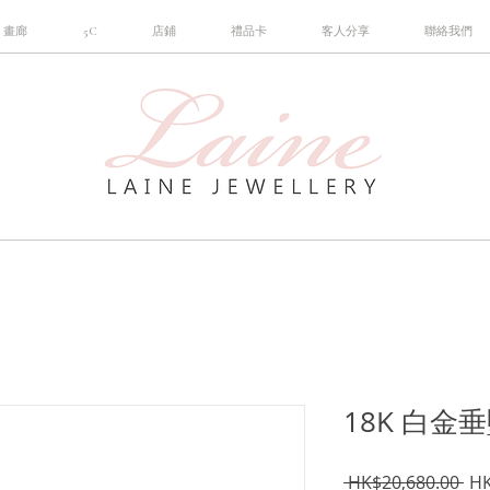
畫廊
5C
店鋪
禮品卡
客人分享
聯絡我們
18K 白金
一
 HK$20,680.00 
HK