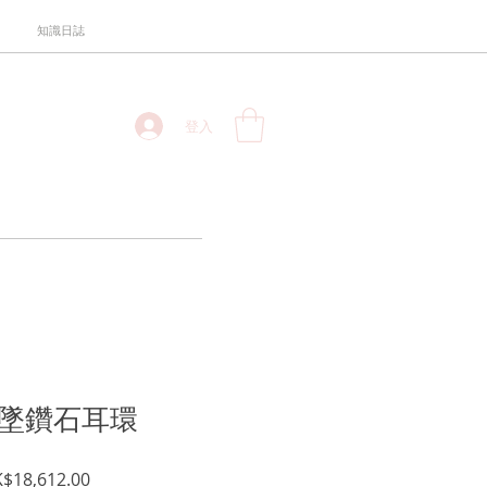
知識日誌
登入
垂墜鑽石耳環
促
$18,612.00