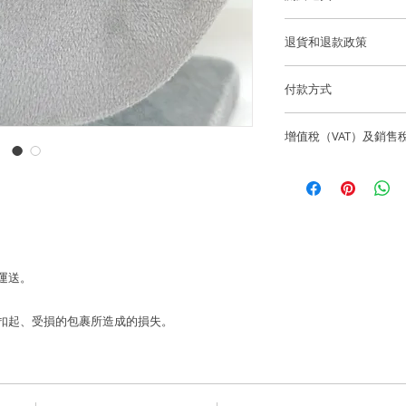
寶石重量: ~5 顆梨形藍寶
澤和最佳的狀態。
香港和澳門運費全免
退貨和退款政策
鑽石重量: ~36 顆鑽石
逢星期五可預約到位
度的優質鑽石)
所有訂製珠寶貨品不
貨。
付款方式
長度: ~1.7cm
如果您訂購的商品有任
我們通過 Stripe、App
海外客戶可選擇 Fede
聯繫，電話為852-6
增值稅（VAT）及銷售
有主要信用卡。
花形尺寸: ~10.8*10
info@lainejeweller
Laine Jewell
售價不包括所有稅項
歡迎顧客店內取貨通
所造成的損失。
香港和澳門免費送貨
一切入口稅、關稅及
香港微信支付。
國際訂單使用 Fedex
Laine Jewell
銀行賬戶：HSBC 匯
購前與收貨當地的有
Laine Limited
 運送。
戶口號碼：582-63245
寄失、被扣起、受損的包裹所造成的損失。
FPS 手機號碼：68192