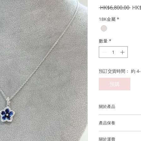
一
 HK$6,800.00 
HK$
般
18K金屬
*
價
格
數量
*
預訂交貨時間： 約 4-
預購
關於產品
金屬：750 18K 白金
產品保養
藍寶石顏色: 藍色
我們建議您在進行任
關於運費
洗手，睡覺，淋浴，