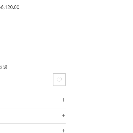
促
6,120.00
銷
價
格
6 週
何可能導致潮氣或摩擦的活動（例如
運動）之前，先去除珠寶，以保持光