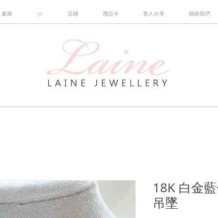
畫廊
5C
店鋪
禮品卡
客人分享
聯絡我們
18K 白
吊墜