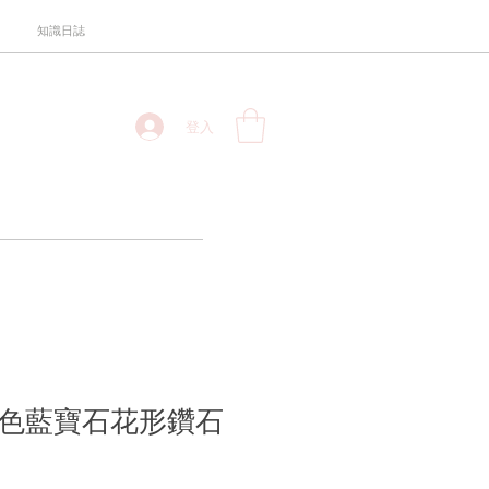
知識日誌
登入
金藍色藍寶石花形鑽石