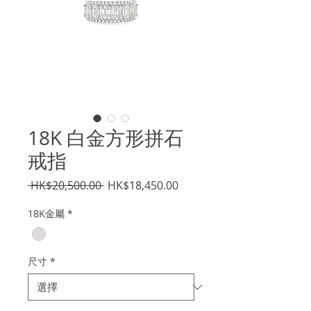
18K 白金方形拼石
戒指
一
促
 HK$20,500.00 
HK$18,450.00
般
銷
18K金屬
*
價
價
格
格
尺寸
*