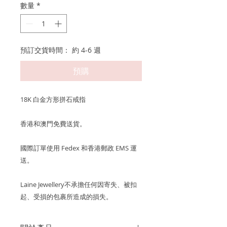
數量
*
預訂交貨時間： 約 4-6 週
預購
18K 白金方形拼石戒指
香港和澳門免費送貨。
國際訂單使用 Fedex 和香港郵政 EMS 運
送。
Laine Jewellery不承擔任何因寄失、被扣
起、受損的包裹所造成的損失。