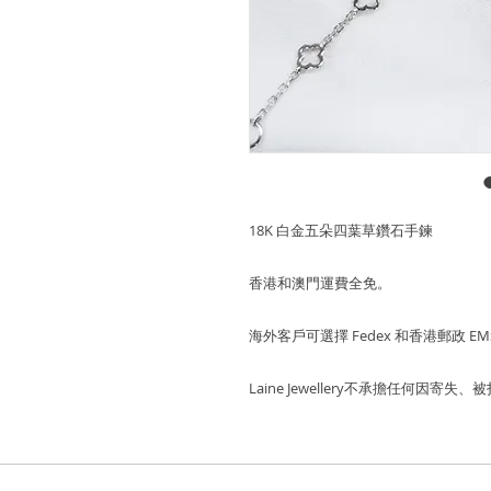
18K 白金五朵四葉草鑽石手鍊
香港和澳門運費全免。
海外客戶可選擇 Fedex 和香港郵政 EM
Laine Jewellery不承擔任何因