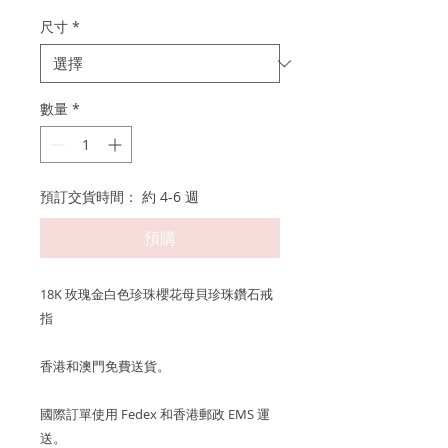
尺寸
*
數量
*
預訂交貨時間： 約 4-6 週
預購
18K 玫瑰金白色珍珠櫻花母貝珍珠鑽石戒
指
香港和澳門免費送貨。
國際訂單使用 Fedex 和香港郵政 EMS 運
送。