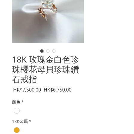
18K 玫瑰金白色珍
珠櫻花母貝珍珠鑽
石戒指
一
促
 HK$7,500.00 
HK$6,750.00
般
銷
顏色
*
價
價
格
格
18K金屬
*