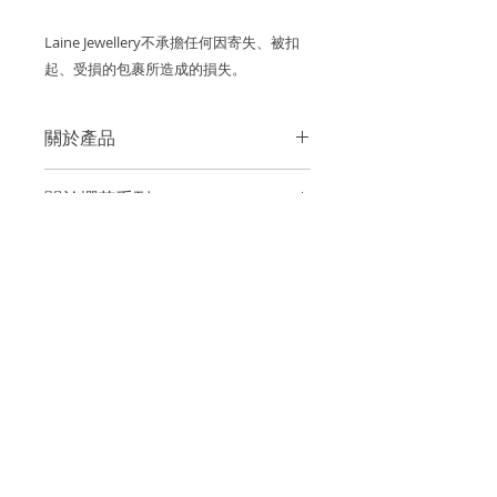
Laine Jewellery不承擔任何因寄失、被扣
起、受損的包裹所造成的損失。
關於產品
金屬：750 18K 白金
關於櫻花系列 SAKURA
白色珍珠母貝櫻花尺寸：~12mm
櫻花盛開的季節令人嚮往卻短暫，
關於珍珠母貝
Laine Jewellery的「Sakura
鑽石克拉：~4 顆鑽石 0.08cts, ~6 顆欖
Collection櫻花系列🌸」，便將櫻花璀
尖形鑽石 0.26cts（白鑽均為D至F成
每一顆珍珠母貝的顏色都是獨特的，帶
璨卻瞬間的美凝住，精緻的首飾讓你擁
色、VS淨度的優質鑽石）
關於珍珠母貝
有不同的柔和的光澤和虹彩。
有永恆的櫻花收藏品。
每一顆珍珠母貝的顏色都是獨特的，帶
~2顆粉紅色藍寶石 0.04cts
每件作品均由我們的設計師挑選，並由
系列中的每一塊櫻花花瓣也是由Elaine
關於運費
有不同的柔和的光澤和虹彩。
工匠精心製。
親自挑選的天然母貝製成，主要用上粉
2顆Akoya珍珠
香港和澳門運費全免。
紅及白色兩種天然顏色。設計上，耳環
每件作品均由我們的設計師挑選，並由
由於其手工製作的特性，每件作品都是
退貨和退款政策
及吊墜均特別加上鑲鑽可拆式底托設計
工匠精心製。
戒指尺寸: HK12
獨一無二的，可能會略有不同。
逢星期五可預約到位於香港國際金融中
（jacket），可以分拆佩戴，亦可重疊
所有訂製珠寶貨品不設退換和退款。
心一期的工作室取貨。