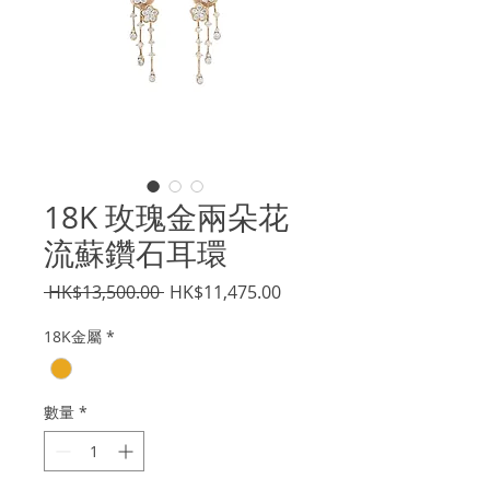
18K 玫瑰金兩朵花
流蘇鑽石耳環
一
促
 HK$13,500.00 
HK$11,475.00
般
銷
18K金屬
*
價
價
格
格
數量
*