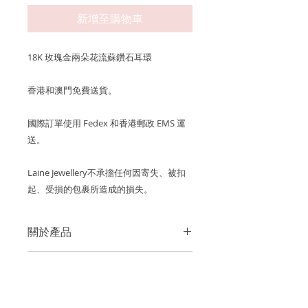
新增至購物車
18K 玫瑰金兩朵花流蘇鑽石耳環
香港和澳門免費送貨。
國際訂單使用 Fedex 和香港郵政 EMS 運
送。
Laine Jewellery不承擔任何因寄失、被扣
起、受損的包裹所造成的損失。
關於產品
金屬：750 18K 玫瑰金
產品保養
鑽石重量: 48 顆鑽石 0.74cts (白鑽均
我們建議您在進行任何可能導致潮氣或
為D至F成色、VS淨度的優質鑽石)
關於運費