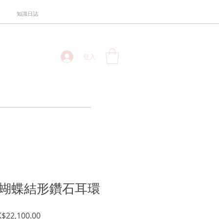
知識日誌
登入
瑰金蝴蝶結形鑽石耳環
促
$22,100.00