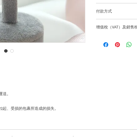
逢星期五可預約到位
所有訂製珠寶貨品不
貨。
國際訂單使用 Fedex
付款方式
如果您訂購的商品有任
我們通過 Stripe、App
海外客戶可選擇 Fede
聯繫，電話為852-6
增值稅（VAT）及銷售
有主要信用卡。
info@lainejeweller
Laine Jewell
售價不包括所有稅項
歡迎顧客店內取貨通
所造成的損失。
一切入口稅、關稅及
香港微信支付。
Laine Jewell
銀行賬戶：HSBC 匯
購前與收貨當地的有
Laine Limited
戶口號碼：582-63245
FPS 手機號碼：68192
 運送。
寄失、被扣起、受損的包裹所造成的損失。