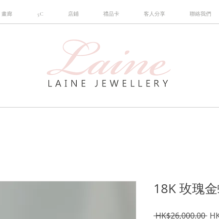
畫廊
5C
店鋪
禮品卡
客人分享
聯絡我們
18K 玫
一
 HK$26,000.00 
HK