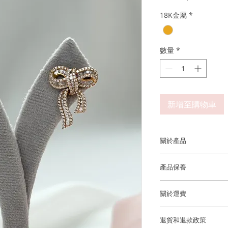
般
18K金屬
*
價
格
數量
*
新增至購物車
關於產品
金屬：750 18K 玫瑰
產品保養
鑽石重量: 53 顆梯方形
我們建議您在進行任
0.49cts, 216 顆
關於運費
洗手，睡覺，淋浴，
的優質鑽石)
澤和最佳的狀態。
香港和澳門運費全免
退貨和退款政策
香港和澳門免費送貨