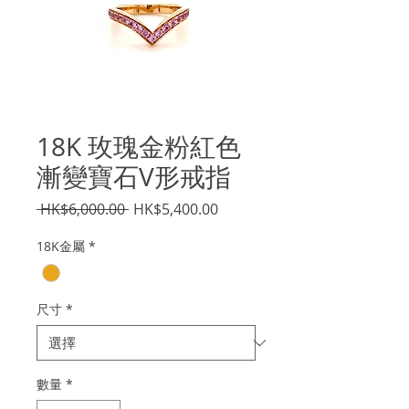
18K 玫瑰金粉紅色
漸變寶石V形戒指
一
促
 HK$6,000.00 
HK$5,400.00
般
銷
18K金屬
*
價
價
格
格
尺寸
*
數量
*