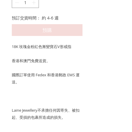
預訂交貨時間： 約 4-6 週
預購
18K 玫瑰金粉紅色漸變寶石V形戒指
香港和澳門免費送貨。
國際訂單使用 Fedex 和香港郵政 EMS 運
送。
Laine Jewellery不承擔任何因寄失、被扣
起、受損的包裹所造成的損失。