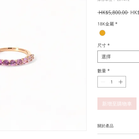
一
 HK$5,800.00 
HK$
般
18K金屬
*
價
格
尺寸
*
選擇
數量
*
新增至購物車
關於產品
金屬：750 18K 玫瑰