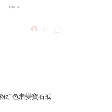
知識日誌
登入
瑰金粉紅色漸變寶石戒