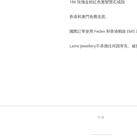
18K 玫瑰金粉紅色漸變寶石戒指
香港和澳門免費送貨。
國際訂單使用 Fedex 和香港郵政 EMS
Laine Jewellery不承擔任何因
目錄