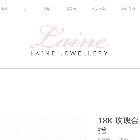
畫廊
5C
店鋪
禮品卡
客人分享
聯絡我們
18K 玫
指
庫存單位： L01472