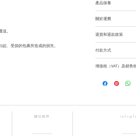
產品保養
藍寶石顏色：粉紅色
我們建議您在進行任
關於運費
洗手，睡覺，淋浴，
寶石重量：10 顆粉紅色
澤和最佳的狀態。
香港和澳門運費全免
 運送。
退貨和退款政策
尺寸: HK12 (可以
逢星期五可預約到位
所有訂製珠寶貨品不
寄失、被扣起、受損的包裹所造成的損失。
貨。
香港和澳門免費送貨
付款方式
如果您訂購的商品有任
我們通過 Stripe、App
海外客戶可選擇 Fede
國際訂單使用 Fedex
聯繫，電話為852-6
增值稅（VAT）及銷售
有主要信用卡。
info@lainejeweller
Laine Jewell
售價不包括所有稅項
歡迎顧客店內取貨通
所造成的損失。
一切入口稅、關稅及
香港微信支付。
Laine Jewell
銀行賬戶：HSBC 匯
購前與收貨當地的有
Laine Limited
info@l
關注我們
戶口號碼：582-63245
FPS 手機號碼：68192