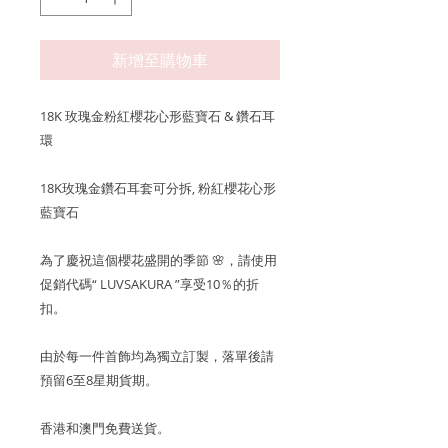
新增至購物車
18K 玫瑰金粉紅櫻花心形藍寶石 & 鑽石耳
環
18K玫瑰金鑽石耳套可分拆, 粉紅櫻花心形
藍寶石
為了慶祝這個櫻花盛開的季節 🌸，請使用
促銷代碼“ LUVSAKURA ”享受10％的折
扣。
由於每一件首飾均為獨立訂製，落單後請
預留6至8星期貨期。
香港和澳門免費送貨。