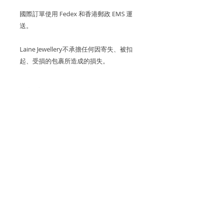
國際訂單使用 Fedex 和香港郵政 EMS 運
送。
Laine Jewellery不承擔任何因寄失、被扣
起、受損的包裹所造成的損失。
關於產品
金屬：750 18K玫瑰金
關於櫻花系列 SAKURA
櫻花尺寸 : ~10.3mm (連耳套),
櫻花盛開的季節令人嚮往卻短暫，
~8.5mm (不連耳套)
產品保養
Laine Jewellery的「Sakura
Collection櫻花系列🌸」，便將櫻花璀
寶石重量：10顆 1.35cts 粉紅心形
我們建議您在進行任何可能導致潮氣或
璨卻瞬間的美凝住，精緻的首飾讓你擁
藍寶石
關於運費
摩擦的活動（例如洗手，睡覺，淋浴，
有永恆的櫻花收藏品。
運動）之前，先去除珠寶，以保持光澤
香港和澳門運費全免。
鑽石克拉：66顆 0.23cts+ (D-F / VS淨
和最佳的狀態。
系列中的每一塊櫻花花瓣也是由Elaine
退貨和退款政策
度等級的鑽石）
親自挑選的天然母貝製成，主要用上粉
逢星期五可預約到位於香港國際金融中
所有訂製珠寶貨品不設退換和退款。
紅及白色兩種天然顏色。設計上，耳環