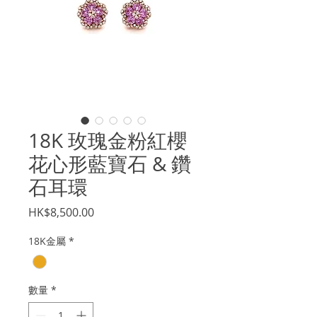
18K 玫瑰金粉紅櫻
花心形藍寶石 & 鑽
石耳環
價
HK$8,500.00
格
18K金屬
*
數量
*