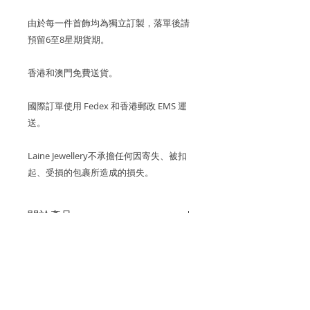
由於每一件首飾均為獨立訂製，落單後請
預留6至8星期貨期。
香港和澳門免費送貨。
國際訂單使用 Fedex 和香港郵政 EMS 運
送。
Laine Jewellery不承擔任何因寄失、被扣
起、受損的包裹所造成的損失。
關於產品
金屬：750 18K玫瑰金
關於櫻花系列 SAKURA
珍珠母貝櫻花尺寸：9.5毫米
櫻花盛開的季節令人嚮往卻短暫，
關於珍珠母貝
Laine Jewellery的「Sakura
耳環寬度：12mm
Collection櫻花系列🌸」，便將櫻花璀