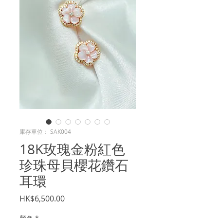
庫存單位： SAK004
18K玫瑰金粉紅色
珍珠母貝櫻花鑽石
耳環
價
HK$6,500.00
格