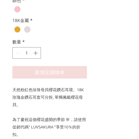
顏色
*
18K金屬
*
數量
*
新增至購物車
天然粉紅色珍珠母貝櫻花鑽石耳環。18K
玫瑰金鑽石耳套可分拆, 單獨佩戴櫻花母
貝。
為了慶祝這個櫻花盛開的季節 🌸，請使用
促銷代碼“ LUVSAKURA ”享受10％的折
扣。