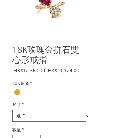
18K玫瑰金拼石雙
心形戒指
一
促
 HK$12,360.00 
HK$11,124.00
般
銷
18K金屬
*
價
價
格
格
尺寸
*
數量
*