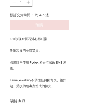
預訂交貨時間： 約 4-6 週
預購
18K玫瑰金拼石雙心形戒指
香港和澳門免費送貨。
國際訂單使用 Fedex 和香港郵政 EMS 運
送。
Laine Jewellery不承擔任何因寄失、被扣
起、受損的包裹所造成的損失。
關於產品