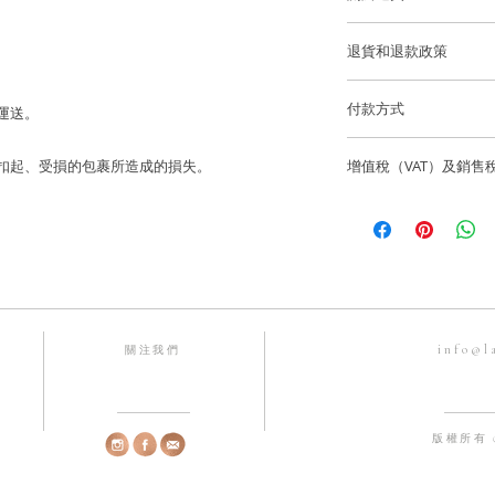
澤和最佳的狀態。
香港和澳門運費全免
尺寸: ~ 8.5*9mm
退貨和退款政策
逢星期五可預約到位
香港和澳門免費送貨
所有訂製珠寶貨品不
貨。
付款方式
 運送。
國際訂單使用 Fedex
如果您訂購的商品有任
我們通過 Stripe、App
海外客戶可選擇 Fede
聯繫，電話為852-6
寄失、被扣起、受損的包裹所造成的損失。
增值稅（VAT）及銷售
有主要信用卡。
info@lainejeweller
Laine Jewell
售價不包括所有稅項
歡迎顧客店內取貨通
所造成的損失。
一切入口稅、關稅及
香港微信支付。
Laine Jewell
銀行賬戶：HSBC 匯
購前與收貨當地的有
Laine Limited
info@l
關注我們
戶口號碼：582-63245
FPS 手機號碼：68192
版權所有