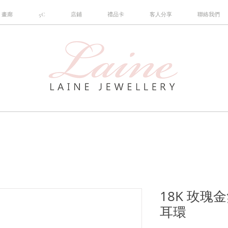
畫廊
5C
店鋪
禮品卡
客人分享
聯絡我們
18K 玫
耳環