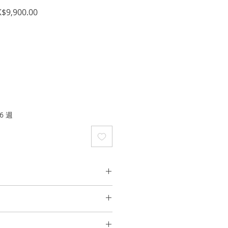
促
$9,900.00
銷
價
格
6 週
金
 0.80cts (白鑽均為D至F成色、VS
何可能導致潮氣或摩擦的活動（例如
運動）之前，先去除珠寶，以保持光