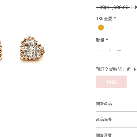
一
 HK$11,000.00 
HK
般
18K金屬
*
價
格
數量
*
預訂交貨時間： 約 4-
預購
關於產品
金屬：750 18K玫瑰
產品保養
鑽石重量： ~16 顆鑽石
我們建議您在進行任
淨度的優質鑽石)
關於運費
洗手，睡覺，淋浴，