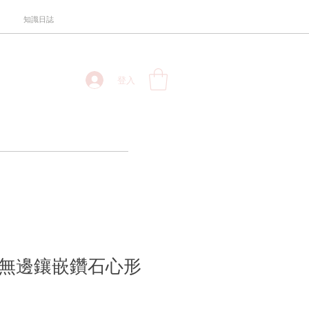
知識日誌
登入
瑰金無邊鑲嵌鑽石心形