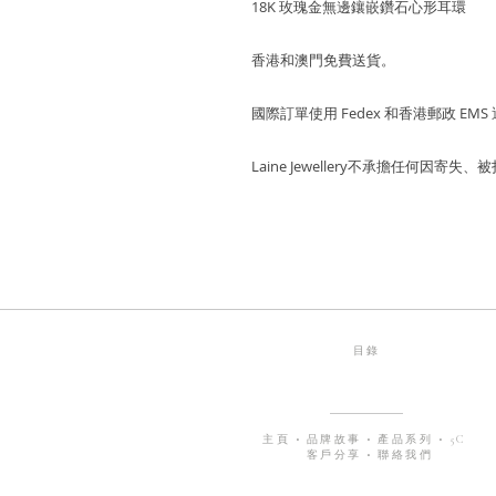
18K 玫瑰金無邊鑲嵌鑽石心形耳環
香港和澳門免費送貨。
國際訂單使用 Fedex 和香港郵政 EMS
Laine Jewellery不承擔任何因
目錄
主頁
•
品牌故事
•
產品系列
•
5C
客戶分享
•
聯絡我們