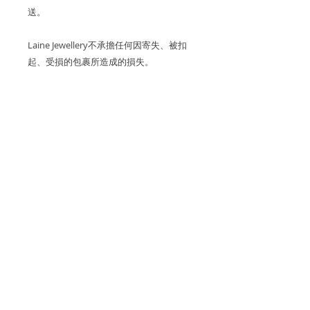
送。
Laine Jewellery不承擔任何因寄失、被扣
起、受損的包裹所造成的損失。
關於產品
金屬：750 18K 玫瑰金
產品保養
鑽石重量: ~69 顆鑽石0.76 cts (白鑽均
我們建議您在進行任何可能導致潮氣或
為D至F成色、VS淨度的優質鑽石)
關於運費
摩擦的活動（例如洗手，睡覺，淋浴，
運動）之前，先去除珠寶，以保持光澤
尺寸: HK9-HK15
香港和澳門運費全免。
和最佳的狀態。
退貨和退款政策
香港和澳門免費送貨。
逢星期五可預約到位於香港國際金融中
所有訂製珠寶貨品不設退換和退款。
心一期的工作室取貨。
付款方式
國際訂單使用 Fedex 和香港郵政 EMS
如果您訂購的商品有任何問題，請通過
運送。
海外客戶可選擇 Fedex 和香港郵政
我們通過 Stripe、Apple Pay 和
WhatsApp與我們聯繫，電話為852-
EMS 寄出。
增值稅（VAT）及銷售稅
Google Pay 在線接受所有主要信用
68192038，或發送電子郵件至