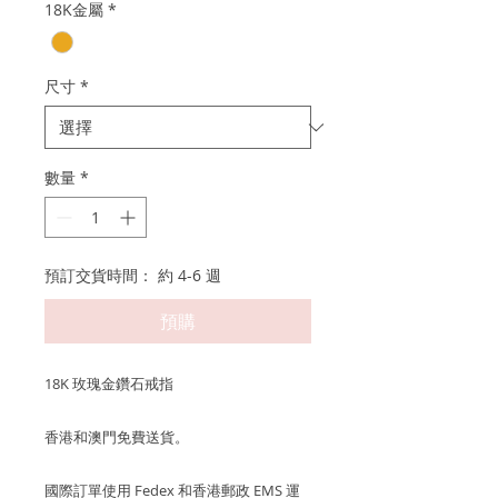
18K金屬
*
價
價
格
格
尺寸
*
數量
*
預訂交貨時間： 約 4-6 週
預購
18K 玫瑰金鑽石戒指
香港和澳門免費送貨。
國際訂單使用 Fedex 和香港郵政 EMS 運