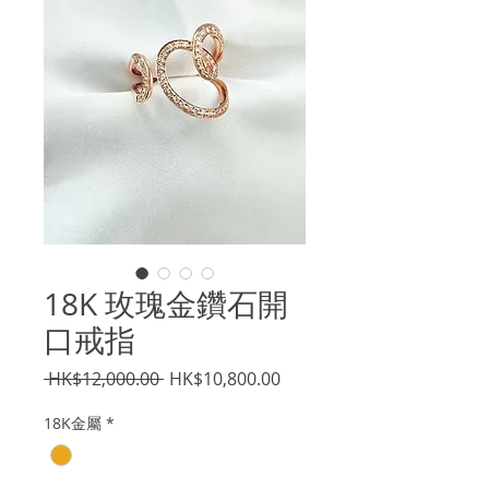
18K 玫瑰金鑽石開
口戒指
一
促
 HK$12,000.00 
HK$10,800.00
般
銷
18K金屬
*
價
價
格
格