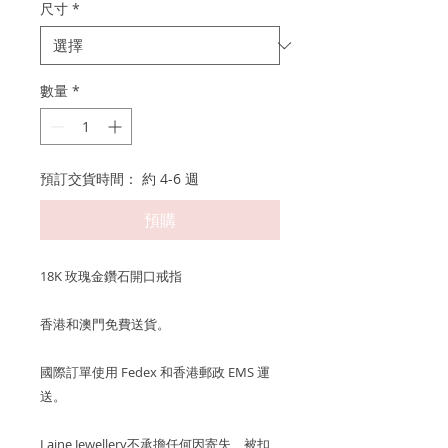
尺寸
*
數量
*
預訂交貨時間： 約 4-6 週
預購
18K 玫瑰金鑽石開口戒指
香港和澳門免費送貨。
國際訂單使用 Fedex 和香港郵政 EMS 運
送。
Laine Jewellery不承擔任何因寄失、被扣