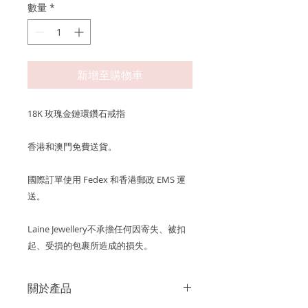
數量
*
新增至購物車
18K 玫瑰金鏈環鑽石戒指
香港和澳門免費送貨。
國際訂單使用 Fedex 和香港郵政 EMS 運
送。
Laine Jewellery不承擔任何因寄失、被扣
起、受損的包裹所造成的損失。
關於產品