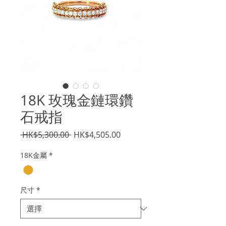
18K 玫瑰金鏈環鑽
石戒指
一
促
 HK$5,300.00 
HK$4,505.00
般
銷
18K金屬
*
價
價
格
格
尺寸
*