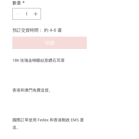
數量
*
預訂交貨時間： 約 4-6 週
預購
18K 玫瑰金蝴蝶結形鑽石耳環
香港和澳門免費送貨。
國際訂單使用 Fedex 和香港郵政 EMS 運
送。