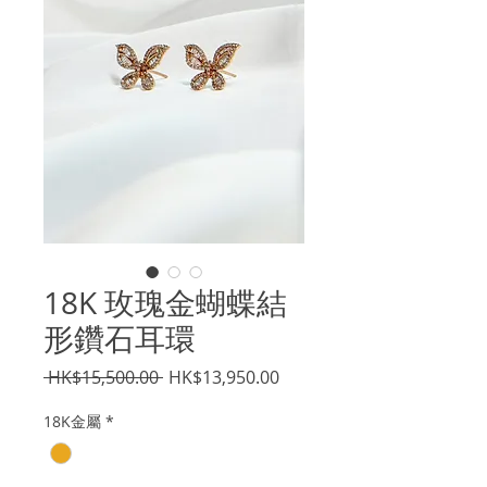
18K 玫瑰金蝴蝶結
形鑽石耳環
一
促
 HK$15,500.00 
HK$13,950.00
般
銷
18K金屬
*
價
價
格
格