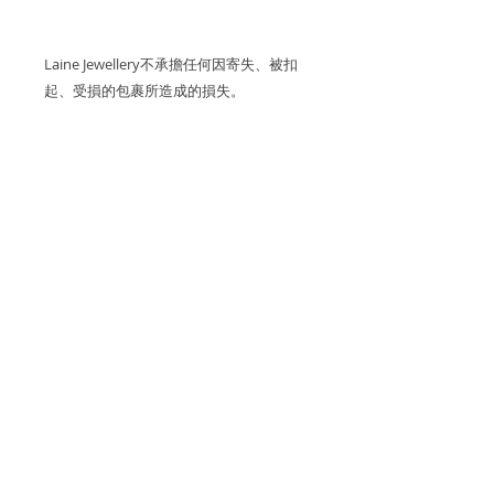
Laine Jewellery不承擔任何因寄失、被扣
起、受損的包裹所造成的損失。
關於產品
金屬：750 18K 玫瑰金
產品保養
鑽石重量: ~20 顆梯方形鑽石 0.15cts,
我們建議您在進行任何可能導致潮氣或
~28 顆方形鑽石 0.26cts, ~148 顆鑽石
關於運費
摩擦的活動（例如洗手，睡覺，淋浴，
0.45cts (白鑽均為D至F成色、VS淨度
運動）之前，先去除珠寶，以保持光澤
的優質鑽石)
香港和澳門運費全免。
和最佳的狀態。
退貨和退款政策
尺寸: ~16.8*12.4*mm
逢星期五可預約到位於香港國際金融中
所有訂製珠寶貨品不設退換和退款。
心一期的工作室取貨。
付款方式
香港和澳門免費送貨。
如果您訂購的商品有任何問題，請通過
海外客戶可選擇 Fedex 和香港郵政
我們通過 Stripe、Apple Pay 和
WhatsApp與我們聯繫，電話為852-
國際訂單使用 Fedex 和香港郵政 EMS
EMS 寄出。
增值稅（VAT）及銷售稅
Google Pay 在線接受所有主要信用
68192038，或發送電子郵件至
運送。
卡。