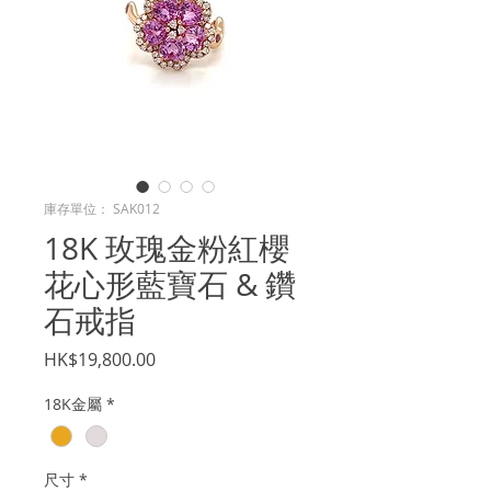
庫存單位： SAK012
18K 玫瑰金粉紅櫻
花心形藍寶石 & 鑽
石戒指
價
HK$19,800.00
格
18K金屬
*
尺寸
*