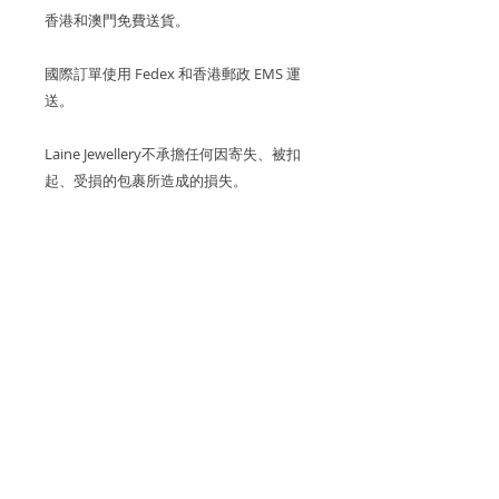
香港和澳門免費送貨。
國際訂單使用 Fedex 和香港郵政 EMS 運
送。
Laine Jewellery不承擔任何因寄失、被扣
起、受損的包裹所造成的損失。
關於產品
金屬：750 18K玫瑰金/白金
關於櫻花系列 SAKURA
櫻花尺寸 : 15.8 x 16.3mm
櫻花盛開的季節令人嚮往卻短暫，
產品保養
Laine Jewellery的「Sakura
寶石重量： 5顆~2.70cts 粉紅心形
Collection櫻花系列🌸」，便將櫻花璀
藍寶石; 3顆~0.10cts粉紅藍寶石
我們建議您在進行任何可能導致潮氣或
璨卻瞬間的美凝住，精緻的首飾讓你擁
關於運費
摩擦的活動（例如洗手，睡覺，淋浴，
有永恆的櫻花收藏品。
鑽石克拉：45顆〜0.34cts+ (D-F / VS
運動）之前，先去除珠寶，以保持光澤
香港和澳門運費全免。
淨度等級的鑽石）
和最佳的狀態。
系列中的每一塊櫻花花瓣也是由Elaine
退貨和退款政策