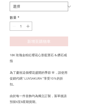
數量
*
新增至購物車
18K 玫瑰金粉紅櫻花心形藍寶石 & 鑽石戒
指
為了慶祝這個櫻花盛開的季節 🌸，請使用
促銷代碼“ LUVSAKURA ”享受10％的折
扣。
由於每一件首飾均為獨立訂製，落單後請
預留6至8星期貨期。